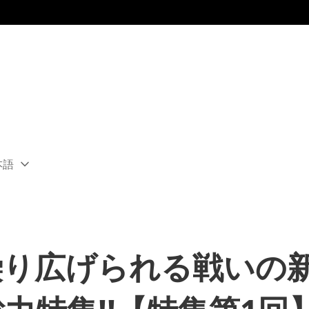
本語
ect
rent
ion:
ion
繰り広げられる戦いの