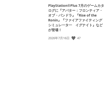
PlayStation®Plus 7月のゲームカタ
ログに『アバター：フロンティア・
オブ・パンドラ』『Rise of the
Ronin』『ファイアファイティング
シミュレ一タ一 イグナイト』など
が登場！
47
公
2026年7月16日
開
日: