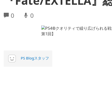
『Fate/EXTELLA
0
0
PS Blogスタッフ