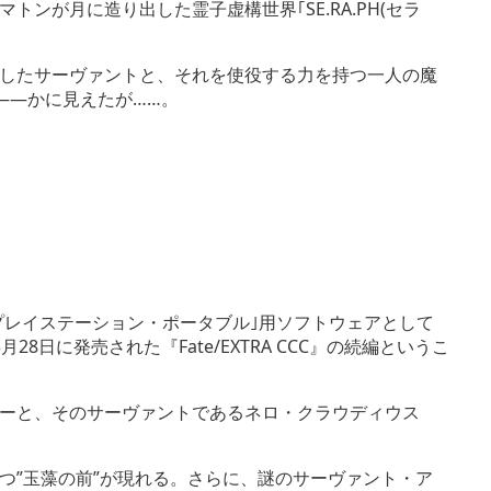
ンが月に造り出した霊子虚構世界｢SE.RA.PH(セラ
現したサーヴァントと、それを使役する力を持つ一人の魔
――かに見えたが……。
PSP®｢プレイステーション・ポータブル｣用ソフトウェアとして
月28日に発売された『Fate/EXTRA CCC』の続編というこ
ターと、そのサーヴァントであるネロ・クラウディウス
つ”玉藻の前”が現れる。さらに、謎のサーヴァント・ア