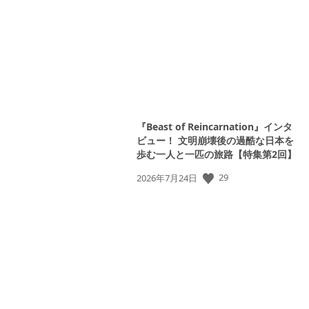
日:
『Beast of Reincarnation』インタ
ビュー！ 文明崩壊後の過酷な日本を
歩む一人と一匹の旅路【特集第2回】
29
公
2026年7月24日
開
日: