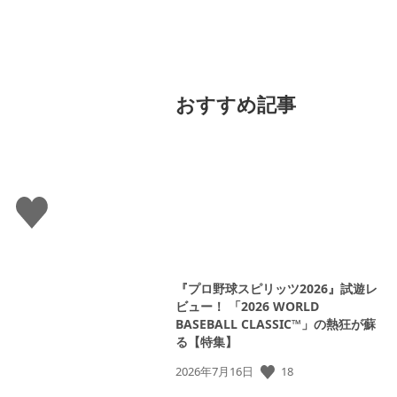
】
おすすめ記事
い
い
ね
す
る
『プロ野球スピリッツ2026』試遊レ
ビュー！ 「2026 WORLD
BASEBALL CLASSIC™」の熱狂が蘇
る【特集】
18
公
2026年7月16日
開