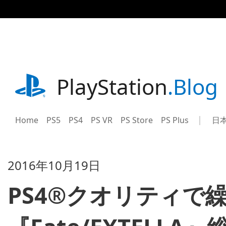
記
事
に
ス
キ
ッ
プ
playstation.com
PlayStation
.Blog
Home
PS5
PS4
PS VR
PS Store
PS Plus
日
Sel
Cur
a
reg
reg
2016年10月19日
PS4®クオリティで