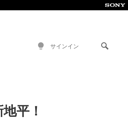
サインイン
検
索
新地平！