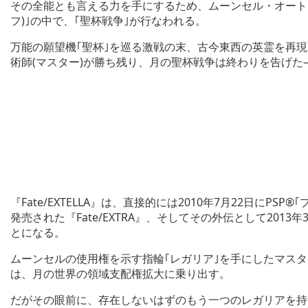
その全能とも言える力を手にするため、ムーンセル・オートマト
フ)｣の中で、｢聖杯戦争｣が行なわれる。
万能の願望機｢聖杯｣を巡る激戦の末、古今東西の英霊を再
術師(マスター)が勝ち残り、月の聖杯戦争は終わりを告げた
『Fate/EXTELLA』は、直接的には2010年7月22日に
発売された『Fate/EXTRA』、そしてその外伝として2013年3
とになる。
ムーンセルの使用権を示す指輪｢レガリア｣を手にしたマス
は、月の世界の領域支配権拡大に乗り出す。
だがその眼前に、存在しないはずのもう一つのレガリアを持