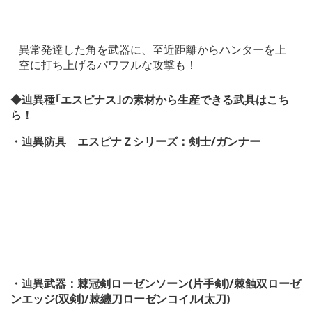
異常発達した角を武器に、至近距離からハンターを上
空に打ち上げるパワフルな攻撃も！
◆辿異種｢エスピナス｣の素材から生産できる武具はこち
ら！
・辿異防具 エスピナＺシリーズ：剣士/ガンナー
・辿異武器：棘冠剣ローゼンソーン(片手剣)/棘蝕双ローゼ
ンエッジ(双剣)/棘纏刀ローゼンコイル(太刀)