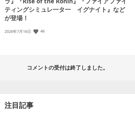
ラ』『Rise of the Ronin』『ファイアファイ
ティングシミュレ一タ一 イグナイト』など
が登場！
46
公
2026年7月16日
開
日:
コメントの受付は終了しました。
注目記事