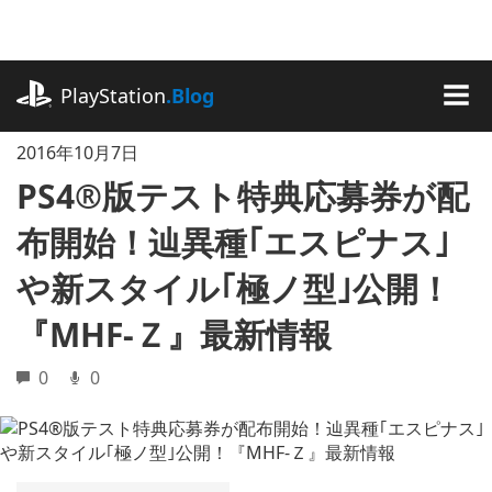
記
事
に
playstation.com
ス
PlayStation
.Blog
キ
MEN
ッ
2016年10月7日
プ
PS4®版テスト特典応募券が配
布開始！辿異種｢エスピナス｣
や新スタイル｢極ノ型｣公開！
『MHF-Ｚ』最新情報
0
0