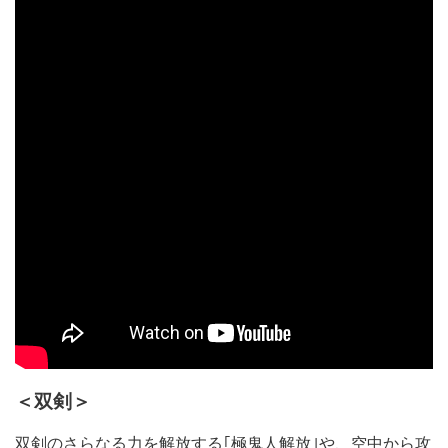
＜双剣＞
双剣のさらなる力を解放する｢極鬼人解放｣や、空中から攻