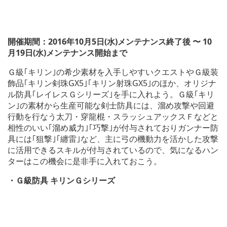
開催期間：2016年10月5日(水)メンテナンス終了後 〜 10
月19日(水)メンテナンス開始まで
Ｇ級｢キリン｣の希少素材を入手しやすいクエストやＧ級装
飾品｢キリン剣珠GX5｣｢キリン射珠GX5｣のほか、オリジナ
ル防具｢レイレスＧシリーズ｣を手に入れよう。Ｇ級｢キリ
ン｣の素材から生産可能な剣士防具には、溜め攻撃や回避
行動を行なう太刀・穿龍棍・スラッシュアックスＦなどと
相性のいい｢溜め威力｣｢巧撃｣が付与されておりガンナー防
具には｢狙撃｣｢纏雷｣など、主に弓の機動力を活かした攻撃
に活用できるスキルが付与されているので、気になるハン
ターはこの機会に是非手に入れておこう。
・Ｇ級防具 キリンＧシリーズ