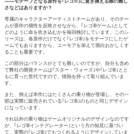
――モチーフとなる原作を｢レゴ®｣に置き換える際の難し
さなどはありますか？
専属のキャラクターアーティストチームがあり、そのチー
ムが原作の個性を反映させながら、｢レゴ®ゲーム｣として
どのように命を吹き込むかを毎回検討しています。このシ
リーズは、各原作だけでなく｢レゴ®｣をモチーフにしたゲ
ームでもありますから、ユーモアを加えて面白おかしくす
ることも重要です。
この部分はバランスがとても難しいのですが、自分も含め
て弊社の開発チームは｢スター・ウォーズ｣や｢レゴ®｣とと
もに育った世代ですので、情熱を持って取り組んでいま
す。
また、例えば本作にはたくさんの乗り物が登場し、その一
部は実際に販売されている｢レゴ®｣のものと同じデザイン
になっています。
それ以外の乗り物はゲームオリジナルのデザインなのです
が、｢レゴ®インテグレーター｣という方の知見に基づい
て、実際の｢レゴ®｣でもつくれるようにデザインしていま