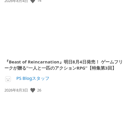
14
公
2026年8月4日
開
日:
『Beast of Reincarnation』明日8月4日発売！ ゲームフリ
ークが贈る“一人と一匹のアクションRPG”【特集第3回】
PS Blogスタッフ
26
公
2026年8月3日
開
日: