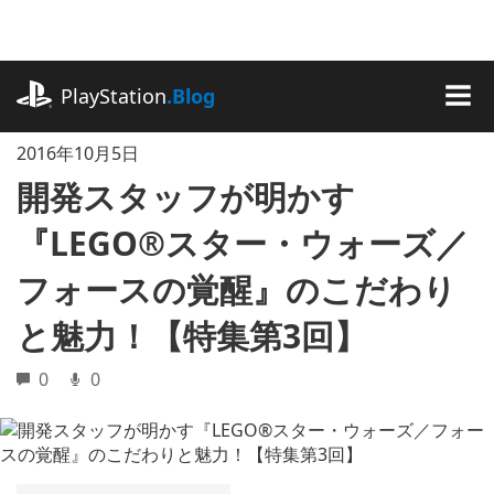
記
事
に
playstation.com
ス
PlayStation
.Blog
キ
MEN
ッ
2016年10月5日
プ
開発スタッフが明かす
『LEGO®スター・ウォーズ／
フォースの覚醒』のこだわり
と魅力！【特集第3回】
0
0