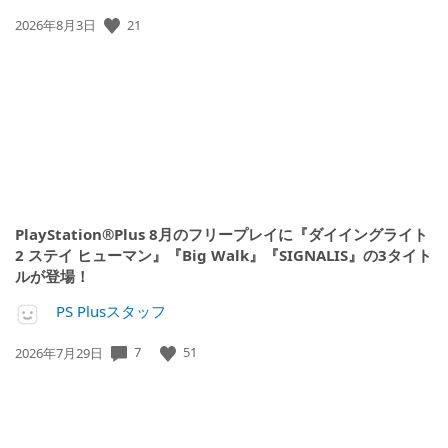
21
公
2026年8月3日
開
日:
PlayStation®Plus 8月のフリープレイに『ダイイングライト
2 ステイ ヒューマン』『Big Walk』『SIGNALIS』の3タイト
ルが登場！
PS Plusスタッフ
7
51
公
2026年7月29日
開
日: