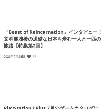
『Beast of Reincarnation』インタビュー！
文明崩壊後の過酷な日本を歩む一人と一匹の
旅路【特集第2回】
31
公
2026年7月24日
開
日:
PlayStation®Plus 7月のゲームカタログに