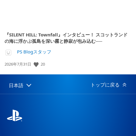
『SILENT HILL: Townfall』インタビュー！ スコットランド
の海に浮かぶ孤島を深い霧と静寂が包み込む──
PS Blogスタッフ
20
公
2026年7月31日
開
日:
トップに戻る
日本語
Select
Current
a
region:
region