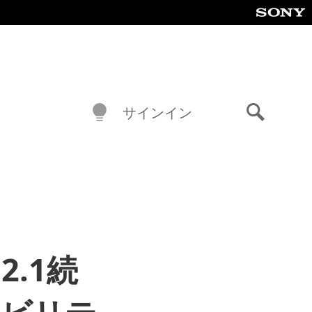
サインイン
検
索
.1続