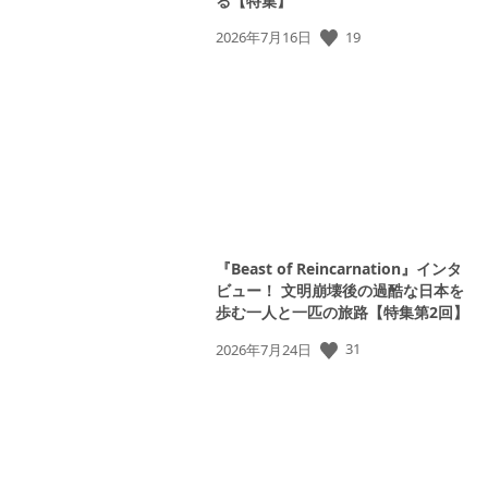
る【特集】
19
公
2026年7月16日
開
日:
『Beast of Reincarnation』インタ
ビュー！ 文明崩壊後の過酷な日本を
歩む一人と一匹の旅路【特集第2回】
31
公
2026年7月24日
開
日: