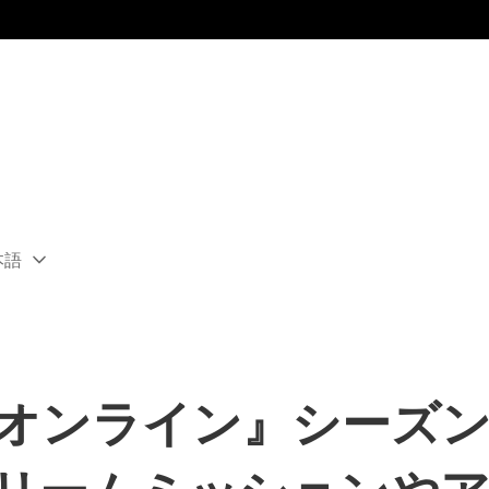
本語
ect
rent
ion:
ion
オンライン』シーズン2