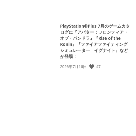
PlayStation®Plus 7月のゲームカタ
ログに『アバター：フロンティア・
オブ・パンドラ』『Rise of the
Ronin』『ファイアファイティング
シミュレ一タ一 イグナイト』など
が登場！
47
公
2026年7月16日
開
日: