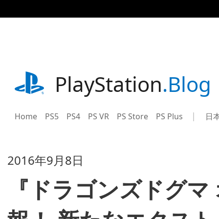
記
事
に
ス
キ
ッ
プ
playstation.com
PlayStation
.Blog
Home
PS5
PS4
PS VR
PS Store
PS Plus
日
Sel
Cur
a
reg
reg
2016年9月8日
『ドラゴンズドグマ 