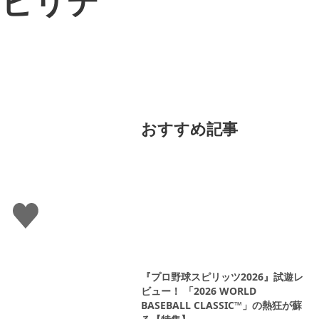
アビリテ
おすすめ記事
い
い
ね
す
る
『プロ野球スピリッツ2026』試遊レ
ビュー！ 「2026 WORLD
BASEBALL CLASSIC™」の熱狂が蘇