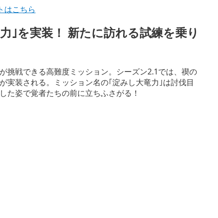
イトはこちら
力｣を実装！ 新たに訪れる試練を乗り
が挑戦できる高難度ミッション。シーズン2.1では、禊の
｣が実装される。ミッション名の｢淀みし大竜力｣は討伐目
した姿で覚者たちの前に立ちふさがる！