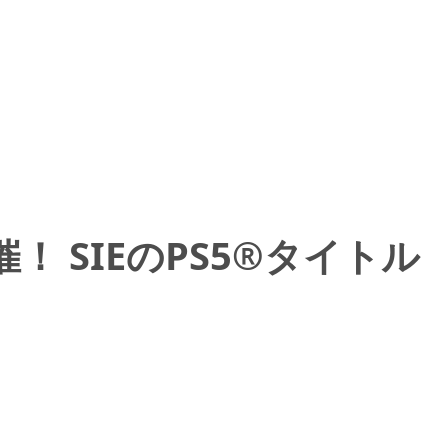
！ SIEのPS5®タイトル