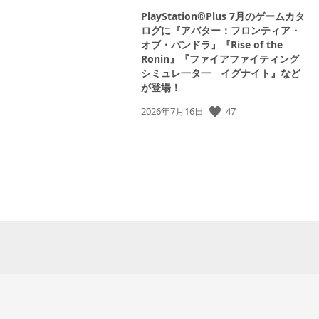
PlayStation®Plus 7月のゲームカタ
ログに『アバター：フロンティア・
オブ・パンドラ』『Rise of the
Ronin』『ファイアファイティング
シミュレ一タ一 イグナイト』など
が登場！
47
公
2026年7月16日
開
日: