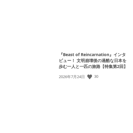
日:
『Beast of Reincarnation』インタ
ビュー！ 文明崩壊後の過酷な日本を
歩む一人と一匹の旅路【特集第2回】
30
公
2026年7月24日
開
日: