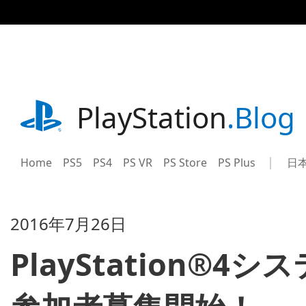
記
事
に
ス
キ
ッ
プ
playstation.com
PlayStation
.Blog
Home
PS5
PS4
PS VR
PS Store
PS Plus
日
Sel
Cur
a
reg
reg
2016年7月26日
PlayStation