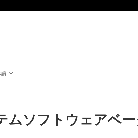
本語
ect
rent
ion:
ion
®4システムソフトウェアベ