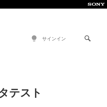
サインイン
検
索
ータテスト