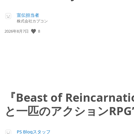
宣伝担当者
株式会社カプコン
8
公
2026年8月7日
開
日:
『Beast of Reinc
と一匹のアクションRPG
PS Blogスタッフ