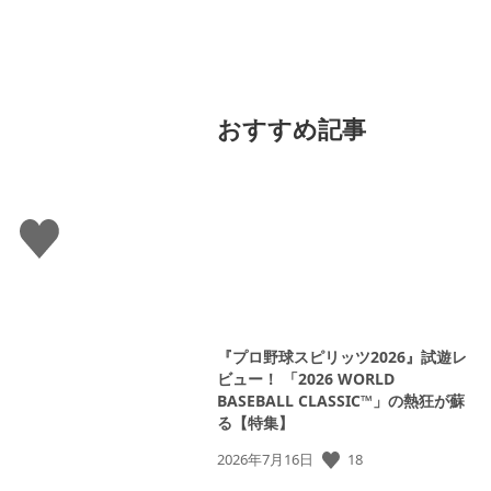
おすすめ記事
い
い
ね
す
る
『プロ野球スピリッツ2026』試遊レ
ビュー！ 「2026 WORLD
BASEBALL CLASSIC™」の熱狂が蘇
る【特集】
18
公
2026年7月16日
開