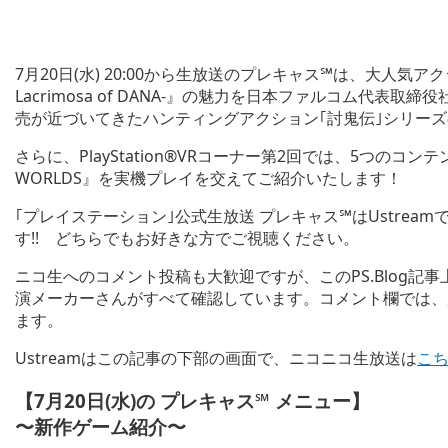
7月20日(水) 20:00から生放送のプレキャス℠は、大人気ア
Lacrimosa of DANA-』の魅力を日本ファルコム代
売が近づいてきたハンティングアクション｢討鬼伝｣シリー
さらに、PlayStation®VRコーナー第2回では、5つのコンテン
WORLDS』を実機プレイを交えてご紹介いたします！
｢プレイステーション｣公式生放送 プレキャス℠はUstre
す!! どちらでもお好きな方でご視聴ください。
ニコ生へのコメント投稿も大歓迎ですが、このPS.Blog
演メーカーさんがすべて確認しています。コメント欄では、放送スタ
ます。
Ustreamはこの記事の下部の画面で、ニコニコ生放送は
こ
【7月20日(水)の プレキャス℠ メニュー】
〜新作ゲーム紹介〜