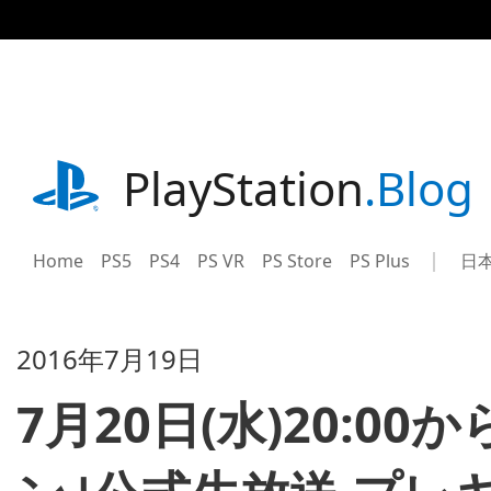
記
事
に
ス
キ
ッ
プ
playstation.com
PlayStation
.Blog
Home
PS5
PS4
PS VR
PS Store
PS Plus
日
Sel
Cur
a
reg
reg
2016年7月19日
7月20日(水)20:0