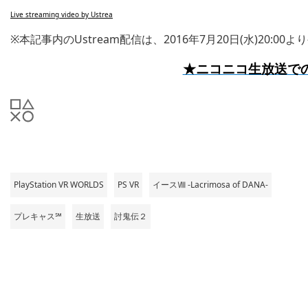
Live streaming video by Ustrea
※本記事内のUstream配信は、2016年7月20日(水)20:0
★ニコニコ生放送で
PlayStation VR WORLDS
PS VR
イースⅧ -Lacrimosa of DANA-
プレキャス℠
生放送
討鬼伝２