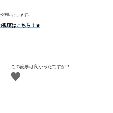
0より公開いたします。
の視聴はこちら！★
この記事は良かったですか？
い
い
ね
す
る