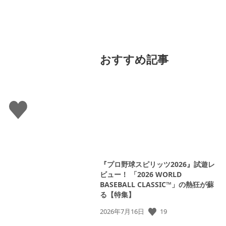
おすすめ記事
い
い
ね
す
る
『プロ野球スピリッツ2026』試遊レ
ビュー！ 「2026 WORLD
BASEBALL CLASSIC™」の熱狂が蘇
る【特集】
19
公
2026年7月16日
開