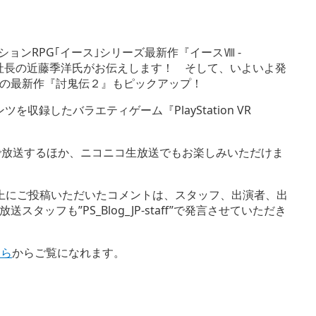
クションRPG｢イース｣シリーズ最新作『イースⅧ -
表取締役社長の近藤季洋氏がお伝えします！ そして、いよいよ発
ズの最新作『討鬼伝２』もピックアップ！
ツを収録したバラエティゲーム『PlayStation VR
amで放送するほか、ニコニコ生放送でもお楽しみいただけま
記事上にご投稿いただいたコメントは、スタッフ、出演者、出
ッフも”PS_Blog_JP-staff”で発言させていただき
ちら
からご覧になれます。