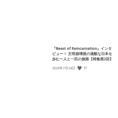
日:
『Beast of Reincarnation』インタ
ビュー！ 文明崩壊後の過酷な日本を
歩む一人と一匹の旅路【特集第2回】
31
公
2026年7月24日
開
日: