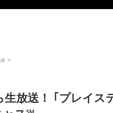
本語
ect
rent
ion:
ion
0から生放送！ ｢プレイ