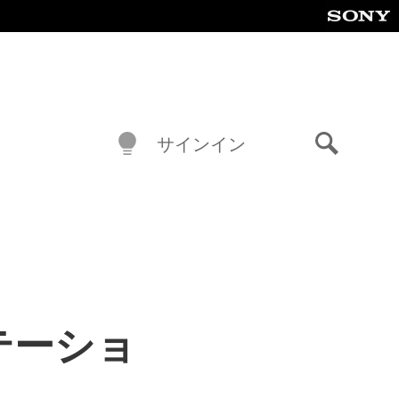
サインイン
検
索
ステーショ