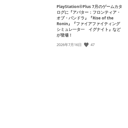
PlayStation®Plus 7月のゲームカタ
ログに『アバター：フロンティア・
オブ・パンドラ』『Rise of the
Ronin』『ファイアファイティング
シミュレ一タ一 イグナイト』など
が登場！
47
公
2026年7月16日
開
日: