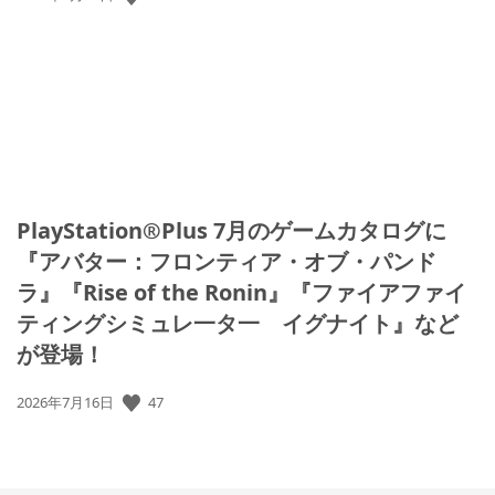
開
日:
PlayStation®Plus 7月のゲームカタログに
『アバター：フロンティア・オブ・パンド
ラ』『Rise of the Ronin』『ファイアファイ
ティングシミュレ一タ一 イグナイト』など
が登場！
47
公
2026年7月16日
開
日: