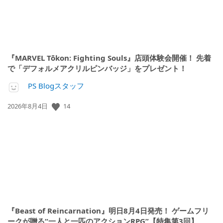
『MARVEL Tōkon: Fighting Souls』店頭体験会開催！ 先着
で「デフォルメアクリルピンバッジ」をプレゼント！
PS Blogスタッフ
14
公
2026年8月4日
開
日:
『Beast of Reincarnation』明日8月4日発売！ ゲームフリ
ークが贈る“一人と一匹のアクションRPG”【特集第3回】