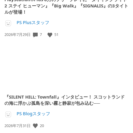
2 ステイ ヒューマン』『Big Walk』『SIGNALIS』の3タイト
ルが登場！
PS Plusスタッフ
7
51
公
2026年7月29日
開
日:
『SILENT HILL: Townfall』インタビュー！ スコットランド
の海に浮かぶ孤島を深い霧と静寂が包み込む──
PS Blogスタッフ
20
公
2026年7月31日
開