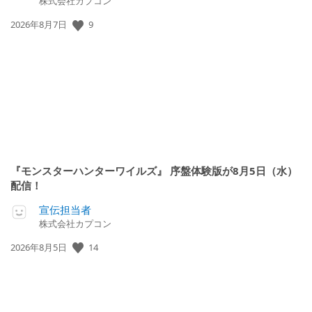
株式会社カプコン
9
公
2026年8月7日
開
日:
『モンスターハンターワイルズ』 序盤体験版が8月5日（水）
配信！
宣伝担当者
株式会社カプコン
14
公
2026年8月5日
開
日: