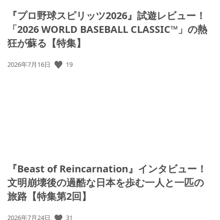
『プロ野球スピリッツ2026』試遊レビュー！
「2026 WORLD BASEBALL CLASSIC™」の熱
狂が蘇る【特集】
19
公
2026年7月16日
開
日:
『Beast of Reincarnation』インタビュー！
文明崩壊後の過酷な日本を歩む一人と一匹の
旅路【特集第2回】
31
公
2026年7月24日