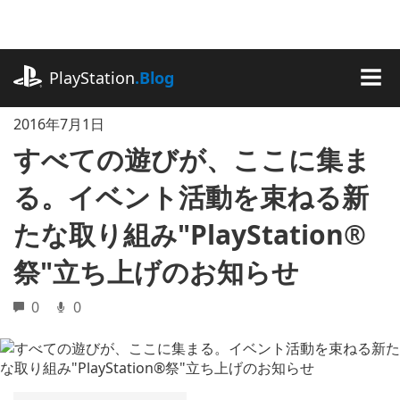
記
事
に
playstation.com
ス
PlayStation
.Blog
キ
MEN
ッ
2016年7月1日
プ
すべての遊びが、ここに集ま
る。イベント活動を束ねる新
たな取り組み"PlayStation®
祭"立ち上げのお知らせ
0
0