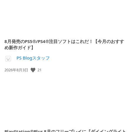
8月発売のPS5®/PS4®注目ソフトはこれだ！【今月のおすす
め新作ガイド】
PS Blogスタッフ
21
公
2026年8月3日
開
日:
PlayStation®Plus 8月のフリープレイに『ダイイングライト