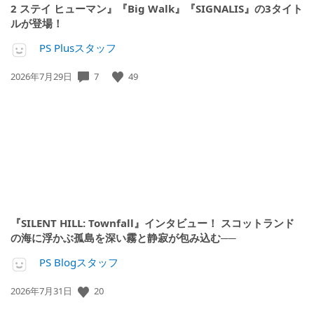
2 ステイ ヒューマン』『Big Walk』『SIGNALIS』の3タイト
ルが登場！
PS Plusスタッフ
7
49
公
2026年7月29日
開
日:
『SILENT HILL: Townfall』インタビュー！ スコットランド
の海に浮かぶ孤島を深い霧と静寂が包み込む──
PS Blogスタッフ
20
公
2026年7月31日
開