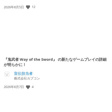
12
公
2026年8月5日
開
日:
『鬼武者 Way of the Sword』 の新たなゲームプレイの詳細
が明らかに！
宣伝担当者
株式会社カプコン
4
公
2026年8月7日
開
日: