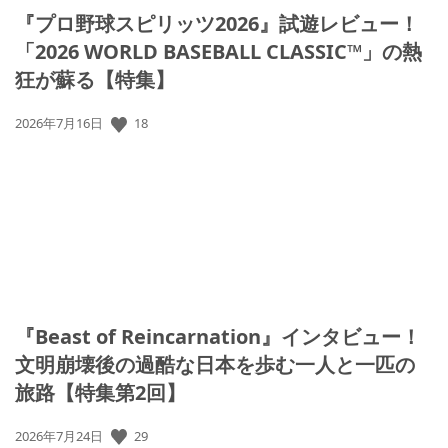
『プロ野球スピリッツ2026』試遊レビュー！
「2026 WORLD BASEBALL CLASSIC™」の熱
狂が蘇る【特集】
18
公
2026年7月16日
開
日:
『Beast of Reincarnation』インタビュー！
文明崩壊後の過酷な日本を歩む一人と一匹の
旅路【特集第2回】
29
公
2026年7月24日