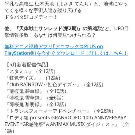
平凡な高校生
柾木天地
（まさき てんち）
と、
地球にやっ
てくる様々な宇宙人達が繰り広げる
ドタバタSFコメディー！
他、
『天体戦士サンレッド(第2期)』の第3話
など、UFO目
撃情報多数！あなたは何隻見つけられる？
無料アニメ視聴アプリ｢アニマックスPLUS on
PlayStation®｣を今すぐダウンロード！詳しくはこちら！
【6月新着配信作品】
『スタミュ』（全12話）
『虹色デイズ』」（12話）
『club RAINBOW～虹色デイズ～』（全12話）
『薄桜鬼 碧血録』（全10話）
『薄桜鬼 雪華録』（全6話）
『薄桜鬼 黎明録』（全12話）
『トランスフォーマーアドベンチャー』（全26話）
『ロデオ組 presents GRANRODEO 10th ANNIVERSARY
EVENT “GR感謝祭”＆ANIMAX MUSIX ダイジェスト』（全
1話）