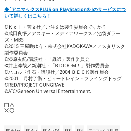
◆｢アニマックスPLUS on PlayStation®｣のサービスにつ
いて詳しくはこちら！
©
Ｋｏｉ・芳文社／ご注文は製作委員会ですか？
©
成田良悟／アスキー・メディアワークス／池袋ダラー
ズ・MBS
©
2015 三屋咲ゆう・株式会社KADOKAWA／アスタリスク
製作委員会
©
漆原友紀/講談社・「蟲師」製作委員会
©
井上淳哉／新潮社・「BTOOOM！」製作委員会
©
ハロルド作石・講談社／2004 ＢＥＣＫ製作員会
©
2001 月村了衛・ビィートレイン・フライングドッグ
©
RED/PROJECT GUNGRAVE
©AIC/Geneon Universal Entertainment.
PS Video
PS Vita
PS Vita TV
PS3
PS4
アニマックスPLUS