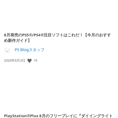
8月発売のPS5®/PS4®注目ソフトはこれだ！【今月のおすす
め新作ガイド】
PS Blogスタッフ
19
公
2026年8月3日
開
日:
PlayStation®Plus 8月のフリープレイに『ダイイングライト