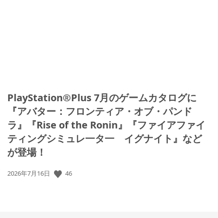
開
日:
PlayStation®Plus 7月のゲームカタログに
『アバター：フロンティア・オブ・パンド
ラ』『Rise of the Ronin』『ファイアファイ
ティングシミュレ一タ一 イグナイト』など
が登場！
46
公
2026年7月16日
開
日: