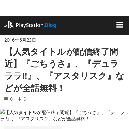
記
事
に
playstation.com
ス
PlayStation
.Blog
キ
MEN
ッ
2016年6月23日
プ
【人気タイトルが配信終了間
近】『ごちうさ』、『デュラ
ララ!!』、『アスタリスク』な
どが全話無料！
0
0