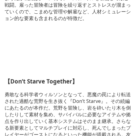
戦闘。雇った冒険者は冒険を繰り返すとストレスが溜まっ
ていくので、こまめな管理や解雇など、人材シミュレーシ
ョン的な要素も含まれるのが特徴だ。
【Don’t Starve Together】
勇敢なる科学者ウィルソンとなって、悪魔の罠により転送
された過酷な荒野を生き抜く『Don’t Starve』。その続編
にあたるのが本作だ。荒野を冒険し、岩を砕いたり木を倒
したりして素材を集め、サバイバルに必要なアイテムや拠
点を作り出していく基本システムはそのまま継承。さらな
る新要素としてマルチプレイに対応し、死んでしまったプ
レイヤーがゴーストになるといった機能が搭載される。友