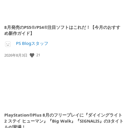
8月発売のPS5®/PS4®注目ソフトはこれだ！【今月のおすす
め新作ガイド】
PS Blogスタッフ
21
公
2026年8月3日
開
日:
PlayStation®Plus 8月のフリープレイに『ダイイングライト
2 ステイ ヒューマン』『Big Walk』『SIGNALIS』の3タイト
ルが登場！