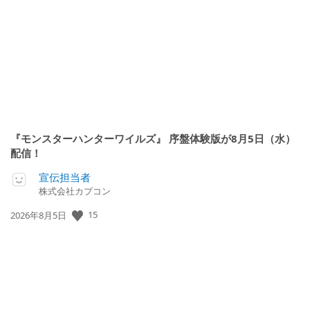
開
日:
『モンスターハンターワイルズ』 序盤体験版が8月5日（水）
配信！
宣伝担当者
株式会社カプコン
15
公
2026年8月5日
開
日: