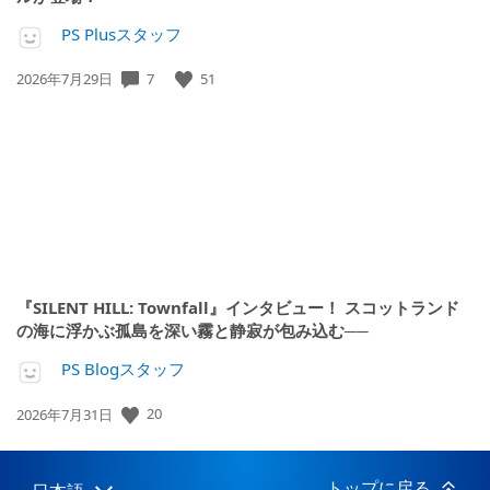
PS Plusスタッフ
7
51
公
2026年7月29日
開
日:
『SILENT HILL: Townfall』インタビュー！ スコットランド
の海に浮かぶ孤島を深い霧と静寂が包み込む──
PS Blogスタッフ
20
公
2026年7月31日
開
日:
トップに戻る