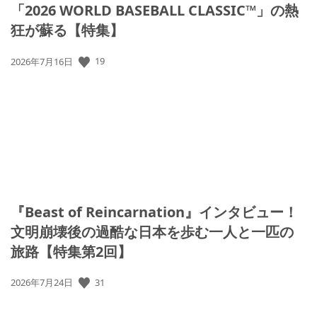
「2026 WORLD BASEBALL CLASSIC™」の熱
狂が蘇る【特集】
19
公
2026年7月16日
開
日:
『Beast of Reincarnation』インタビュー！
文明崩壊後の過酷な日本を歩む一人と一匹の
旅路【特集第2回】
31
公
2026年7月24日
開
日: