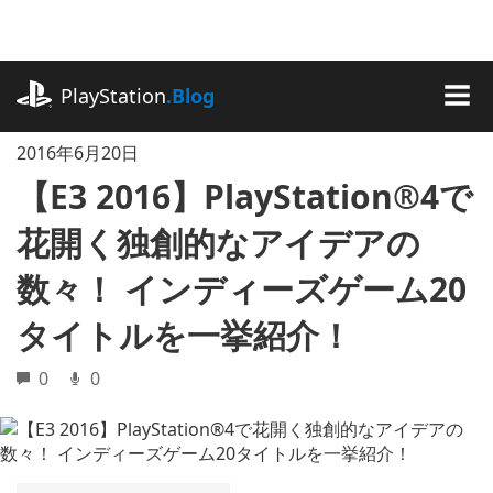
記
事
に
playstation.com
ス
PlayStation
.Blog
キ
MEN
ッ
2016年6月20日
プ
【E3 2016】PlayStation®4で
花開く独創的なアイデアの
数々！ インディーズゲーム20
タイトルを一挙紹介！
0
0