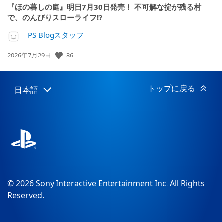
『ほの暮しの庭』明日7月30日発売！ 不可解な掟が残る村
で、のんびりスローライフ!?
PS Blogスタッフ
36
公
2026年7月29日
開
日:
トップに戻る
日本語
Select
Current
a
region:
region
© 2026 Sony Interactive Entertainment Inc. All Rights
Reserved.