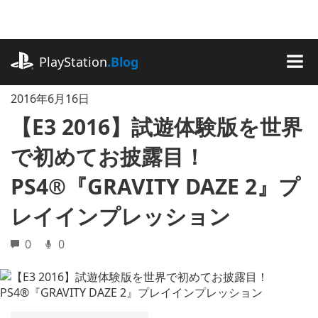
記
事
に
playstation.com
ス
PlayStation
.Blog
キ
MEN
ッ
2016年6月16日
プ
【E3 2016】試遊体験版を世界
で初めてお披露目！
PS4®『GRAVITY DAZE 2』プ
レイインプレッション
0
0