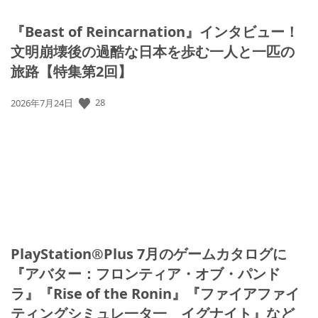
『Beast of Reincarnation』インタビュー！
文明崩壊後の過酷な日本を歩む一人と一匹の
旅路【特集第2回】
28
公
2026年7月24日
開
日:
PlayStation®Plus 7月のゲームカタログに
『アバター：フロンティア・オブ・パンド
ラ』『Rise of the Ronin』『ファイアファイ
ティングシミュレ一タ一 イグナイト』など