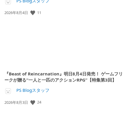
PS Blogスタッフ
11
公
2026年8月4日
開
日:
『Beast of Reincarnation』明日8月4日発売！ ゲームフリ
ークが贈る“一人と一匹のアクションRPG”【特集第3回】
PS Blogスタッフ
24
公
2026年8月3日
開
日: