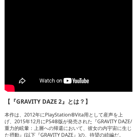
【『GRAVITY DAZE 2』とは？】
本作は、2012年にPlayStation®Vita用として産声を上
げ、2015年12月にPS4®版が発売された『GRAVITY DAZE/
重力的眩暈：上層への帰還において、彼女の内宇宙に生じ
た摂動』(以下『GRAVITY DAZE』)の、待望の続編だ。