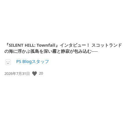
『SILENT HILL: Townfall』インタビュー！ スコットランド
の海に浮かぶ孤島を深い霧と静寂が包み込む──
PS Blogスタッフ
20
公
2026年7月31日
開
日: