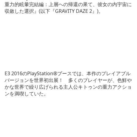
重力的眩暈完結編：上層への帰還の果て、彼女の内宇宙に
収斂した選択』(以下『GRAVITY DAZE 2』)。
E3 2016のPlayStation®ブースでは、本作のプレイアブル
バージョンを世界初出展！ 多くのプレイヤーが、色鮮や
かな世界で繰り広げられる主人公キトゥンの重力アクショ
ンを満喫していた。