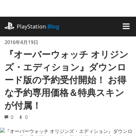
記
事
に
playstation.com
ス
PlayStation
.Blog
キ
MEN
ッ
2016年4月19日
プ
『オーバーウォッチ オリジン
ズ・エディション』ダウンロ
ード版の予約受付開始！ お得
な予約専用価格＆特典スキン
が付属！
0
0