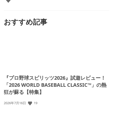
い
ね
す
る
おすすめ記事
『プロ野球スピリッツ2026』試遊レビュー！
「2026 WORLD BASEBALL CLASSIC™」の熱
狂が蘇る【特集】
19
公
2026年7月16日
開
日: