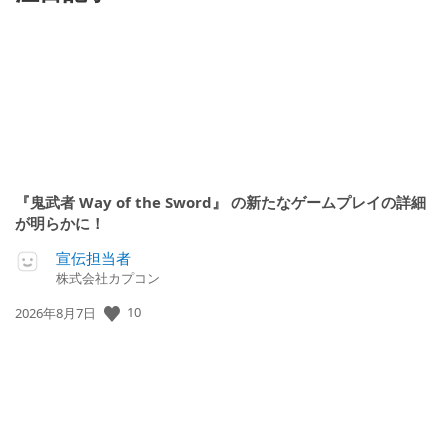
『鬼武者 Way of the Sword』 の新たなゲームプレイの詳細
が明らかに！
宣伝担当者
株式会社カプコン
10
公
2026年8月7日
開
日: