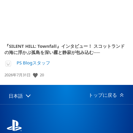
『SILENT HILL: Townfall』インタビュー！ スコットランド
の海に浮かぶ孤島を深い霧と静寂が包み込む──
PS Blogスタッフ
20
公
2026年7月31日
開
日:
トップに戻る
日本語
Select
Current
a
region:
region