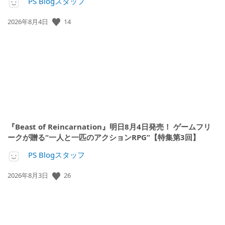
PS Blogスタッフ
14
公
2026年8月4日
開
日:
『Beast of Reincarnation』明日8月4日発売！ ゲームフリ
ークが贈る“一人と一匹のアクションRPG”【特集第3回】
PS Blogスタッフ
26
公
2026年8月3日
開
日: