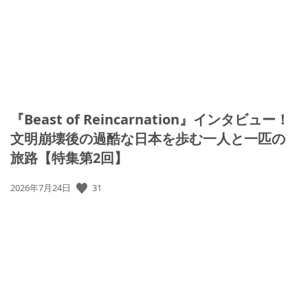
『Beast of Reincarnation』インタビュー！
文明崩壊後の過酷な日本を歩む一人と一匹の
旅路【特集第2回】
31
公
2026年7月24日
開
日: