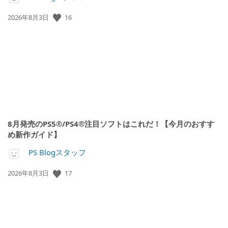
16
公
2026年8月3日
開
日:
8月発売のPS5®/PS4®注目ソフトはこれだ！【今月のおすす
め新作ガイド】
PS Blogスタッフ
17
公
2026年8月3日
開
日: