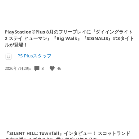
PlayStation®Plus 8月のフリープレイに『ダイイングライト
2 ステイ ヒューマン』『Big Walk』『SIGNALIS』の3タイト
ルが登場！
PS Plusスタッフ
3
46
公
2026年7月29日
開
日:
『SILENT HILL: Townfall』インタビュー！ スコットランド