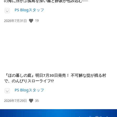
の海に浮かぶ孤島を深い霧と静寂が包み込む──
PS Blogスタッフ
19
公
2026年7月31日
開
日:
『ほの暮しの庭』明日7月30日発売！ 不可解な掟が残る村
で、のんびりスローライフ!?
PS Blogスタッフ
35
公
2026年7月29日
開
日: