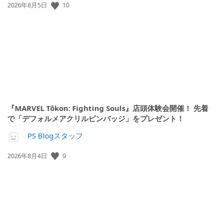
10
公
2026年8月5日
開
日:
『MARVEL Tōkon: Fighting Souls』店頭体験会開催！ 先着
で「デフォルメアクリルピンバッジ」をプレゼント！
PS Blogスタッフ
9
公
2026年8月4日
開
日: