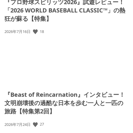
『プロ野球スピリッツ2026』試遊レビュー！
「2026 WORLD BASEBALL CLASSIC™」の熱
狂が蘇る【特集】
18
公
2026年7月16日
開
日:
『Beast of Reincarnation』インタビュー！
文明崩壊後の過酷な日本を歩む一人と一匹の
旅路【特集第2回】
27
公
2026年7月24日
開