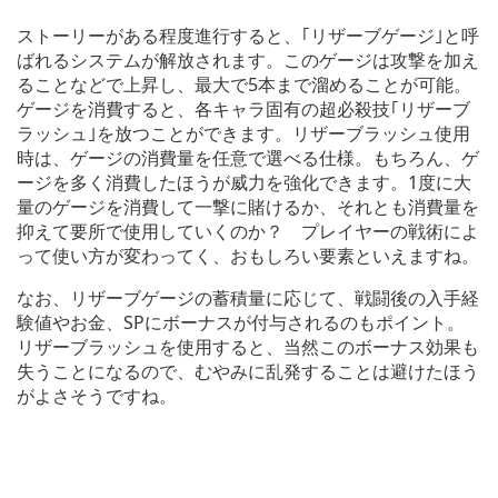
ストーリーがある程度進行すると、｢リザーブゲージ｣と呼
ばれるシステムが解放されます。このゲージは攻撃を加え
ることなどで上昇し、最大で5本まで溜めることが可能。
ゲージを消費すると、各キャラ固有の超必殺技｢リザーブ
ラッシュ｣を放つことができます。リザーブラッシュ使用
時は、ゲージの消費量を任意で選べる仕様。もちろん、ゲ
ージを多く消費したほうが威力を強化できます。1度に大
量のゲージを消費して一撃に賭けるか、それとも消費量を
抑えて要所で使用していくのか？ プレイヤーの戦術によ
って使い方が変わってく、おもしろい要素といえますね。
なお、リザーブゲージの蓄積量に応じて、戦闘後の入手経
験値やお金、SPにボーナスが付与されるのもポイント。
リザーブラッシュを使用すると、当然このボーナス効果も
失うことになるので、むやみに乱発することは避けたほう
がよさそうですね。