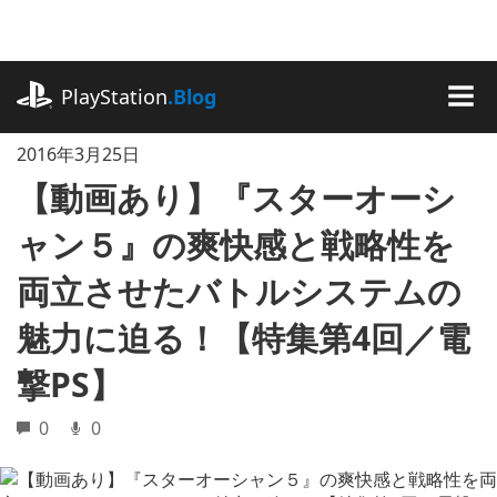
記
事
に
playstation.com
ス
PlayStation
.Blog
キ
MEN
ッ
2016年3月25日
プ
【動画あり】『スターオーシ
ャン５』の爽快感と戦略性を
両立させたバトルシステムの
魅力に迫る！【特集第4回／電
撃PS】
0
0