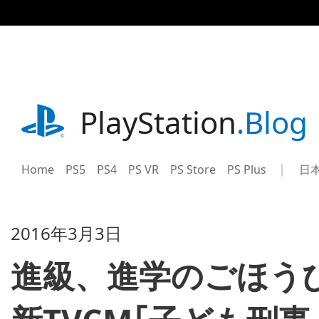
記
事
に
ス
キ
ッ
プ
playstation.com
PlayStation
.Blog
Home
PS5
PS4
PS VR
PS Store
PS Plus
日
Sel
Cur
a
reg
reg
2016年3月3日
進級、進学のごほうびに