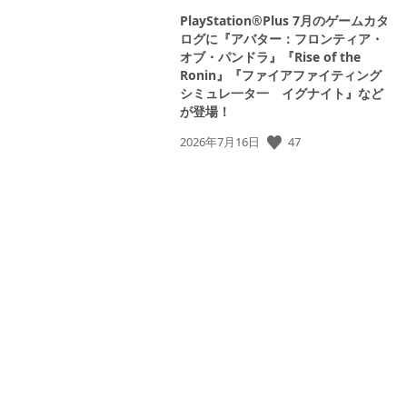
PlayStation®Plus 7月のゲームカタ
ログに『アバター：フロンティア・
オブ・パンドラ』『Rise of the
Ronin』『ファイアファイティング
シミュレ一タ一 イグナイト』など
が登場！
47
公
2026年7月16日
開
日: