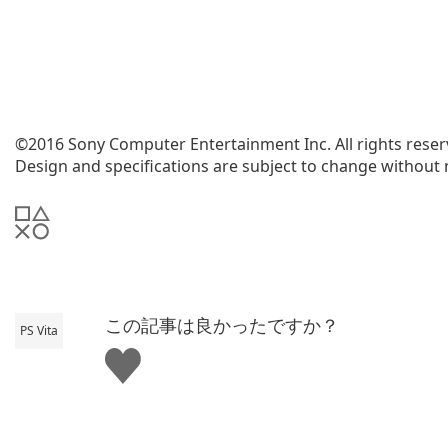
©2016 Sony Computer Entertainment Inc. All rights reser
Design and specifications are subject to change without 
この記事は良かったですか？
PS Vita
い
い
ね
す
る