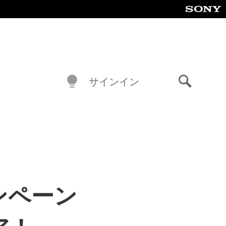
サインイン
検
索
ンペーン