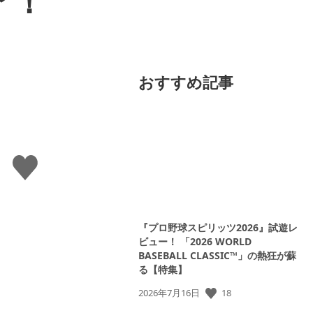
ア！
おすすめ記事
い
い
ね
す
る
『プロ野球スピリッツ2026』試遊レ
ビュー！ 「2026 WORLD
BASEBALL CLASSIC™」の熱狂が蘇
る【特集】
18
公
2026年7月16日
開