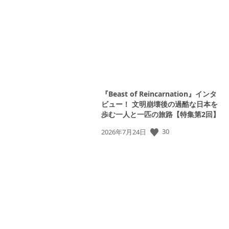
日:
『Beast of Reincarnation』インタ
ビュー！ 文明崩壊後の過酷な日本を
歩む一人と一匹の旅路【特集第2回】
30
公
2026年7月24日
開
日: