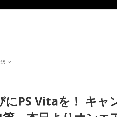
本語
ect
rent
ion:
ion
PS Vitaを！ キャ