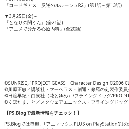
『コードギアス 反逆のルルーシュR2』(第1話～第13話)
▼3月25日(金)～
『となりの関くん』(全21話)
『アニメで分かる心療内科』(全20話)
©
SUNRISE／PROJECT GEASS Character Design
©
2006 
©
川原正敏／講談社・マーベラス・創通・修羅の刻製作委員
©
日渡早紀・白泉社（花とゆめ）/フライングドッグ/PRODUCTI
©
くぼたまこと／スクウェアエニックス・フライングドッグ
【PS.Blogで最新情報をチェック！】
PS.Blogでは毎週、｢アニマックスPLUS on PlaySta