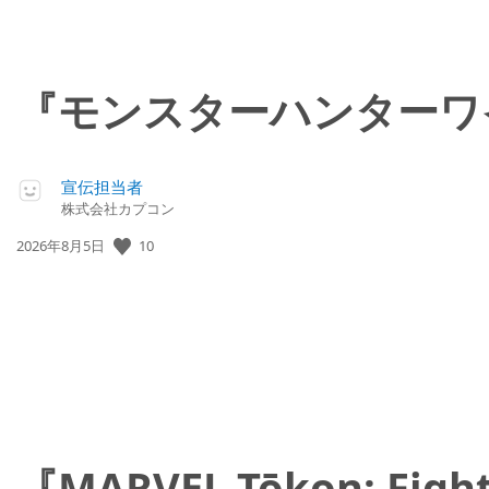
『モンスターハンターワ
宣伝担当者
株式会社カプコン
10
公
2026年8月5日
開
日:
『MARVEL Tōkon: 