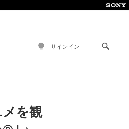
サインイン
検
索
ニメを観