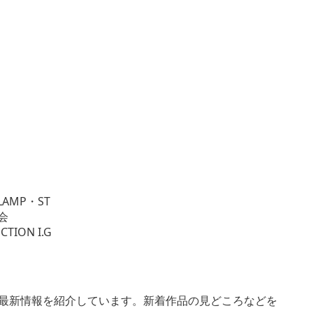
CLAMP・ST
会
ON I.G
tion®｣の最新情報を紹介しています。新着作品の見どころなどを