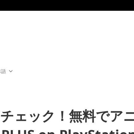
本語
ect
rent
ion:
ion
ぐチェック！無料でア