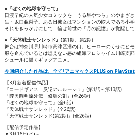
●『ぼくの地球を守って』
日渡早紀の人気少女コミックを「うる星やつら」のやまざき
生・坂口亜梨子。ある日彼女はマンションの隣人である小学
それをきっかけにして、輪は前世の「月の記憶」が覚醒して
●『天体戦士サンレッド』(
第1期、第2期)
舞台は神奈川県川崎市高津区溝の口。ヒーローのくせにヒモ
服を企んでいるとは思えない悪の組織フロシャイム川崎支部
シュールに描くギャグアニメ。
今回紹介した作品は、全て｢アニマックスPLUS on PlaySt
【3月新着配信作品】
『コードギアス 反逆のルルーシュ』(第1話～第13話)
『陸奥圓明流外伝 修羅の刻』(全26話)
『ぼくの地球を守って』(全6話)
『天体戦士サンレッド』(全26話)
『天体戦士サンレッド(第2期)』(全26話)
【配信予定作品】
▼3月16日(水)～