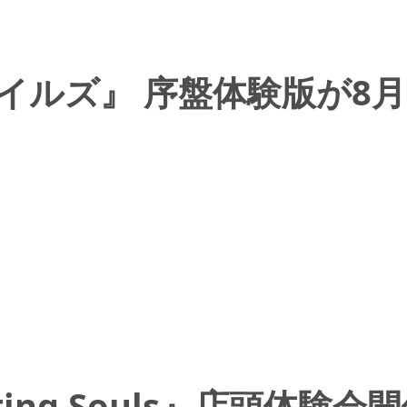
イルズ』 序盤体験版が8月
Fighting Souls』店頭