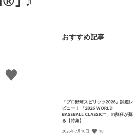
®｣ ♪
おすすめ記事
い
い
ね
す
る
『プロ野球スピリッツ2026』試遊レ
ビュー！ 「2026 WORLD
BASEBALL CLASSIC™」の熱狂が蘇
る【特集】
18
公
2026年7月16日
開