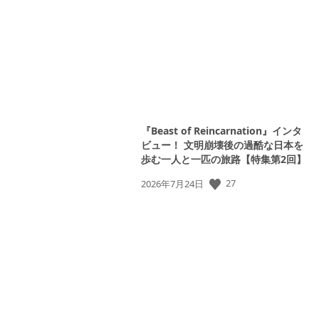
日:
『Beast of Reincarnation』インタ
ビュー！ 文明崩壊後の過酷な日本を
歩む一人と一匹の旅路【特集第2回】
27
公
2026年7月24日
開
日: