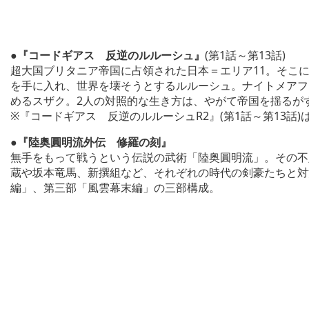
●『コードギアス 反逆のルルーシュ』
(第1話～第13話)
超大国ブリタニア帝国に占領された日本＝エリア11。そこ
を手に入れ、世界を壊そうとするルルーシュ。ナイトメアフ
めるスザク。2人の対照的な生き方は、やがて帝国を揺るが
※『コードギアス 反逆のルルーシュR2』(第1話～第13話)は
●『陸奥圓明流外伝 修羅の刻』
無手をもって戦うという伝説の武術「陸奥圓明流」。その不
蔵や坂本竜馬、新撰組など、それぞれの時代の剣豪たちと対
編」、第三部「風雲幕末編」の三部構成。