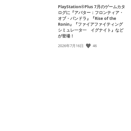
PlayStation®Plus 7月のゲームカタ
ログに『アバター：フロンティア・
オブ・パンドラ』『Rise of the
Ronin』『ファイアファイティング
シミュレ一タ一 イグナイト』など
が登場！
46
公
2026年7月16日
開
日: