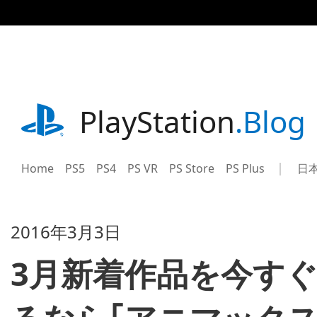
記
事
に
ス
キ
ッ
プ
playstation.com
PlayStation
.Blog
Home
PS5
PS4
PS VR
PS Store
PS Plus
日
Sel
Cur
a
reg
reg
2016年3月3日
3月新着作品を今す