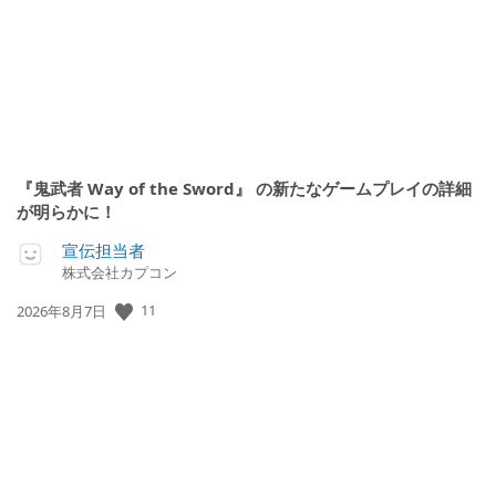
『鬼武者 Way of the Sword』 の新たなゲームプレイの詳細
が明らかに！
宣伝担当者
株式会社カプコン
11
公
2026年8月7日
開
日: