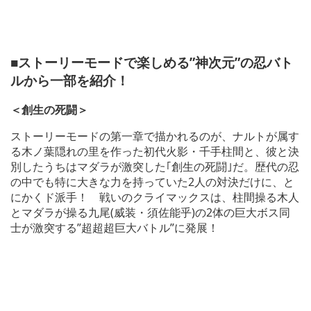
■ストーリーモードで楽しめる”神次元”の忍バト
ルから一部を紹介！
＜創生の死闘＞
ストーリーモードの第一章で描かれるのが、ナルトが属す
る木ノ葉隠れの里を作った初代火影・千手柱間と、彼と決
別したうちはマダラが激突した｢創生の死闘｣だ。歴代の忍
の中でも特に大きな力を持っていた2人の対決だけに、と
にかくド派手！ 戦いのクライマックスは、柱間操る木人
とマダラが操る九尾(威装・須佐能乎)の2体の巨大ボス同
士が激突する”超超超巨大バトル”に発展！