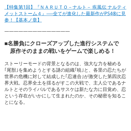
【特集第1回】『ＮＡＲＵＴＯ－ナルト－ 疾風伝 ナルティ
メットストーム４』──全てが進化した最新作がPS4®に見
参！【基本ノ章】
——————————————
■名勝負にクローズアップした進行システムで
原作そのままの戦いをゲームで楽しめる！
ストーリーモードの背景となるのは、強大な力を秘める
｢尾獣｣を集めようとする謎の組織｢暁｣と、各里の忍たちが
世界の危機に対して結成した｢忍連合｣が激突した第四次忍
界大戦。忍界全土を揺るがすこの大戦で、主人公であるナ
ルトとそのライバルであるサスケは新たな力に目覚め、忍
という存在がいかにして生まれたのか、その秘密を知るこ
とになる。