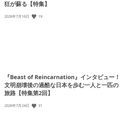
狂が蘇る【特集】
19
公
2026年7月16日
開
日:
『Beast of Reincarnation』インタビュー！
文明崩壊後の過酷な日本を歩む一人と一匹の
旅路【特集第2回】
31
公
2026年7月24日
開
日: