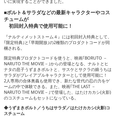
いに実現することができました。
■ボルト＆サラダなどの最新キャラクターやコス
チュームが
初回封入特典で使用可能に！
『ナルティメットストーム４』には初回封入特典として、
｢限定特典｣と｢早期開放｣の2種類のプロダクトコードが同
梱される。
限定特典プロダクトコードを使うと、映画｢BORUTO －
NARUTO THE MOVIE－｣からの登場となる、ナルトとヒ
ナタの息子うずまきボルトと、サスケとサクラの娘うちは
サラダがプレイアブルキャラクターとして使用可能に！
2人専用の合体奥義も使用でき、新たな世代の忍の力をゲ
ームの中で体験できる。また、映画｢THE LAST －
NARUTO THE MOVIE－｣で登場した、はたけカカシ(火影)
のコスチュームもセットになっている。
◆うずまきボルト／うちはサラダ／はたけカカシ(火影)コ
スチューム