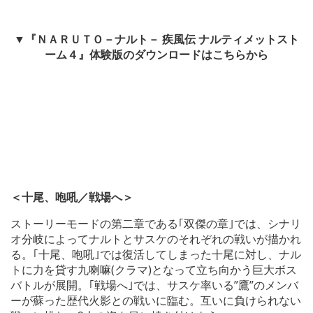
▼『ＮＡＲＵＴＯ－ナルト－ 疾風伝 ナルティメットスト
ーム４』体験版のダウンロードはこちらから
＜十尾、咆吼／戦場へ＞
ストーリーモードの第二章である｢双傑の章｣では、シナリ
オ分岐によってナルトとサスケのそれぞれの戦いが描かれ
る。｢十尾、咆吼｣では復活してしまった十尾に対し、ナル
トに力を貸す九喇嘛(クラマ)となって立ち向かう巨大ボス
バトルが展開。｢戦場へ｣では、サスケ率いる”鷹”のメンバ
ーが蘇った歴代火影との戦いに臨む。互いに負けられない