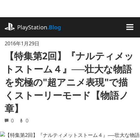
記
事
に
playstation.com
ス
PlayStation
.Blog
キ
MEN
ッ
2016年1月29日
プ
【特集第2回】『ナルティメッ
トストーム４』──壮大な物語
を究極の"超アニメ表現"で描
くストーリーモード【物語ノ
章】
0
0