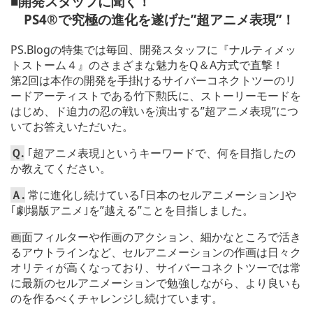
■開発スタッフに聞く！
PS4®で究極の進化を遂げた”超アニメ表現”！
PS.Blogの特集では毎回、開発スタッフに『ナルティメッ
トストーム４』のさまざまな魅力をQ＆A方式で直撃！
第2回は本作の開発を手掛けるサイバーコネクトツーのリ
ードアーティストである竹下勲氏に、ストーリーモードを
はじめ、ド迫力の忍の戦いを演出する”超アニメ表現”につ
いてお答えいただいた。
Ｑ.
｢超アニメ表現｣というキーワードで、何を目指したの
か教えてください。
Ａ.
常に進化し続けている｢日本のセルアニメーション｣や
｢劇場版アニメ｣を”越える”ことを目指しました。
画面フィルターや作画のアクション、細かなところで活き
るアウトラインなど、セルアニメーションの作画は日々ク
オリティが高くなっており、サイバーコネクトツーでは常
に最新のセルアニメーションで勉強しながら、より良いも
のを作るべくチャレンジし続けています。