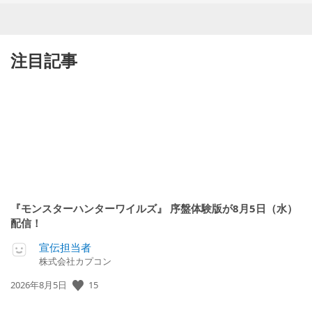
注目記事
『モンスターハンターワイルズ』 序盤体験版が8月5日（水）
配信！
宣伝担当者
株式会社カプコン
15
公
2026年8月5日
開
日: