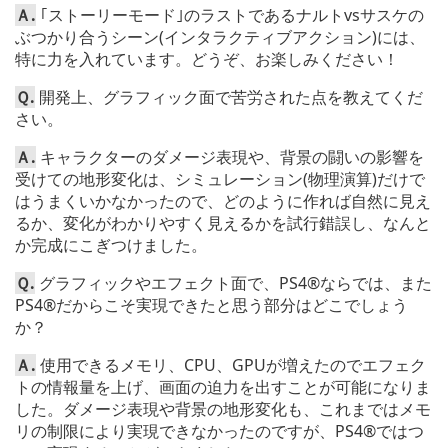
Ａ.
｢ストーリーモード｣のラストであるナルトvsサスケの
ぶつかり合うシーン(インタラクティブアクション)には、
特に力を入れています。どうぞ、お楽しみください！
Ｑ.
開発上、グラフィック面で苦労された点を教えてくだ
さい。
Ａ.
キャラクターのダメージ表現や、背景の闘いの影響を
受けての地形変化は、シミュレーション(物理演算)だけで
はうまくいかなかったので、どのように作れば自然に見え
るか、変化がわかりやすく見えるかを試行錯誤し、なんと
か完成にこぎつけました。
Ｑ.
グラフィックやエフェクト面で、PS4®ならでは、また
PS4®だからこそ実現できたと思う部分はどこでしょう
か？
Ａ.
使用できるメモリ、CPU、GPUが増えたのでエフェク
トの情報量を上げ、画面の迫力を出すことが可能になりま
した。ダメージ表現や背景の地形変化も、これまではメモ
リの制限により実現できなかったのですが、PS4®ではつ