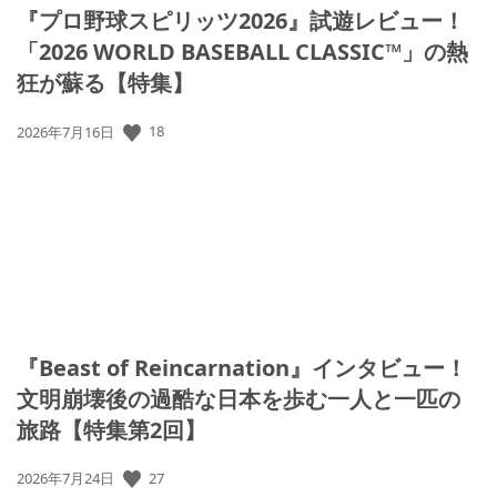
『プロ野球スピリッツ2026』試遊レビュー！
「2026 WORLD BASEBALL CLASSIC™」の熱
狂が蘇る【特集】
18
公
2026年7月16日
開
日:
『Beast of Reincarnation』インタビュー！
文明崩壊後の過酷な日本を歩む一人と一匹の
旅路【特集第2回】
27
公
2026年7月24日