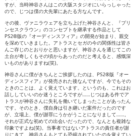
すが、当時神谷さんはこの大阪スタジオにいらっしゃった
ので、じつは僕の大先輩にあたる方なんです。
その後、ヴァニラウェアを立ち上げた神谷さんと、『プリ
ンセスクラウン』のコンセプトを継承する作品として
PS2®版の『オーディンスフィア』の開発が始まり、親交
を深めていきました。アトラスとセガの今の関係性は皆さ
んご存じのとおりかと思いますが、神谷さんを通じてこの
土台が奇しくもその頃からあったのだと考えると、感慨深
いものがありますね(笑)。
神谷さんに僕がきちんとご挨拶したのは、PS2®版『オー
ディンスフィア』が発売された後なんですが、今でもその
ときのことは、よく覚えています。というのも、これはお
話ししていいのか迷うところですが……じつはある件でア
トラスが神谷さんに失礼を働いてしまったことがあったん
です。そのとき、僕自身は引き継いだ案件だったのです
が、立場上、僕が謝罪にうかがうことになりまして……。
それが正式な初めての出会いだったので、なんとも複雑な
印象ですよね(笑)。当事者ではないアトラスの責任者が謝
りにきて、神谷さんもとても恐縮されていたのを覚えてい