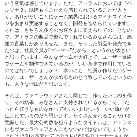
いう空気は感じています。ただ、アトラスにおいては『ペ
ルソナ３』以降も手ごたえを感じられていることが大き
く、ありがたいことにゲーム業界におけるマイナスイメー
ジをあまり実感することなく、開発を進められています。
それは、もちろん多くのお客さまに支えられてのことなの
で、アトラスの製品で遊んでくれているみなさんには、感
謝の言葉しかありません。また、そうした製品を発売でき
たのは、社員全員が”ゲーマー”だから、というのが大きい
と思っています。みんなゲームが大好きで、ユーザー目線
でゲームを制作できているのが、いい意味で作用している
のではないでしょうか？ 幸いにも、社員が作りたいゲー
ムが、ユーザーさんが求めるものと合致しているというの
も、大きな理由だと思います。
それは、ヴァニラウェアさんも同じで、作りたいものを作
り、その結果、みなさんに支持されているからこそ、｢だ
ったら好きなものを作ってもいいよ｣という、いい流れが
生まれているのだと思います。たくさん売れることだけを
意識した、最大公約数を狙うようなタイトルは、アトラス
にもヴァニラウェアさんにもないのではないでしょうか。
それは｢300万本売れてそのうちの50％のユーザーさんが