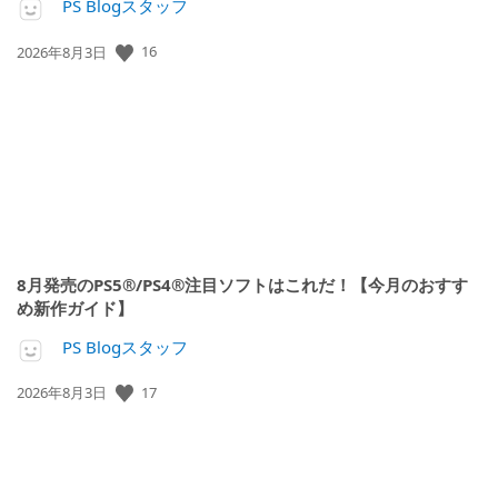
PS Blogスタッフ
16
公
2026年8月3日
開
日:
8月発売のPS5®/PS4®注目ソフトはこれだ！【今月のおすす
め新作ガイド】
PS Blogスタッフ
17
公
2026年8月3日
開
日: