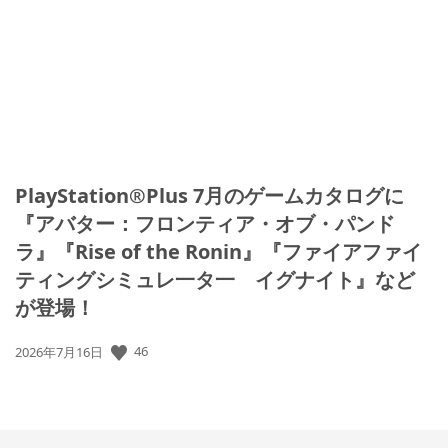
開
日:
PlayStation®Plus 7月のゲームカタログに
『アバター：フロンティア・オブ・パンド
ラ』『Rise of the Ronin』『ファイアファイ
ティングシミュレ一タ一 イグナイト』など
が登場！
46
公
2026年7月16日
開
日: