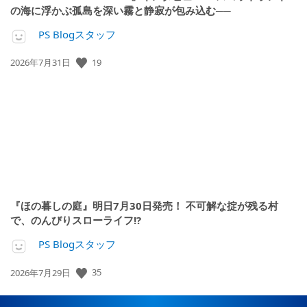
の海に浮かぶ孤島を深い霧と静寂が包み込む──
PS Blogスタッフ
19
公
2026年7月31日
開
日:
『ほの暮しの庭』明日7月30日発売！ 不可解な掟が残る村
で、のんびりスローライフ!?
PS Blogスタッフ
35
公
2026年7月29日
開
日: