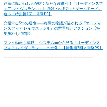
運命に導かれし者が紡ぐ新たな叙事詩！『オーディンスフ
ィア レイヴスラシル』に収録される2つのゲームモードに
迫る【特集第1回／電撃PS】
交錯する5つの運命――終焉の物語が描かれる『オーディ
ンスフィア レイヴスラシル』の世界観とアクション【特
集第2回／電撃】
プレイ動画も掲載！ システム面から見る『オーディンス
フィア レイヴスラシル』の進化！【特集第3回／電撃PS】
———————————————————————-