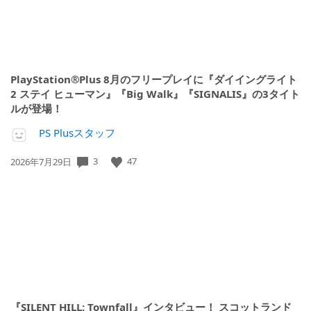
PlayStation®Plus 8月のフリープレイに『ダイイングライト
2 ステイ ヒューマン』『Big Walk』『SIGNALIS』の3タイト
ルが登場！
PS Plusスタッフ
3
47
公
2026年7月29日
開
日:
『SILENT HILL: Townfall』インタビュー！ スコットランド