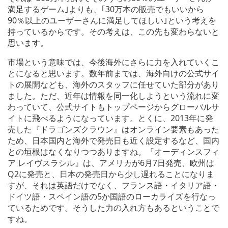
満足するゲーム｣よりも、｢30万本の販売でもいいから
90％以上のユーザーさんに満足してほしい｣という考えを
持っているからです。その考えは、この先も変わらないと
思います。
市場という意味では、今後海外にさらに力を入れていくこ
とになると思います。数年前までは、海外向けの公式サイ
トの展開なども、海外のスタッフに任せていた部分があり
ました。ただ、近年は情報を同一化しようという流れに変
わっていて、公式サイトもトップページからグローバルサ
イトに飛べるようになっています。とくに、2013年に発
売した『ドラゴンズクラウン』はオンライン要素もあった
ため、日本国内と海外で発売日も近く設定するなど、国内
との垣根はなくなりつつありますね。『オーディンスフィ
ア レイヴスラシル』は、アメリカが6月7日発売、欧州は
Q2に発売と、日本の発売日から少し遅れることになりま
すが、それは英語だけでなく、フランス語・イタリア語・
ドイツ語・スペイン語の5か国語のローカライズを行なっ
ているためです。そうした力の入れ方もあるということで
すね。