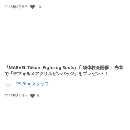
10
公
2026年8月5日
開
日:
『MARVEL Tōkon: Fighting Souls』店頭体験会開催！ 先着
で「デフォルメアクリルピンバッジ」をプレゼント！
PS Blogスタッフ
9
公
2026年8月4日
開
日: