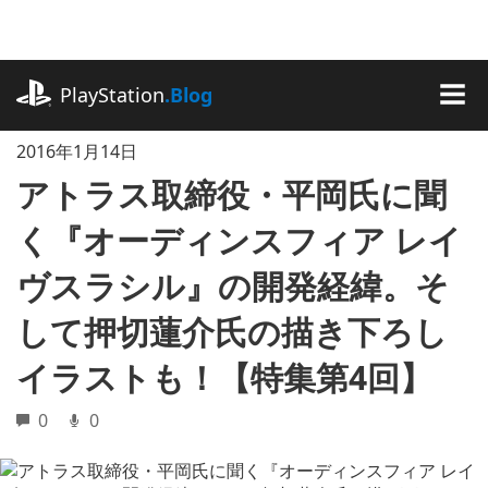
記
事
に
playstation.com
ス
PlayStation
.Blog
キ
MEN
ッ
2016年1月14日
プ
アトラス取締役・平岡氏に聞
く『オーディンスフィア レイ
ヴスラシル』の開発経緯。そ
して押切蓮介氏の描き下ろし
イラストも！【特集第4回】
0
0