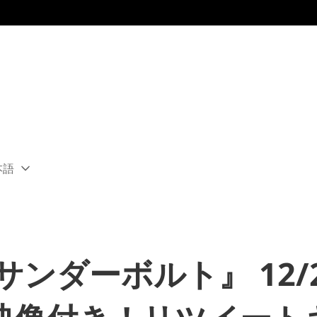
本語
ect
rent
ion:
ion
ンダーボルト』 12/