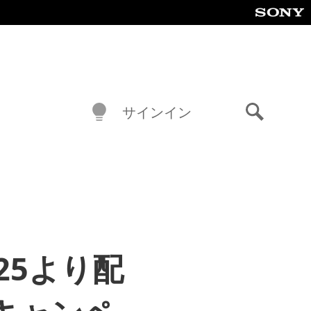
サインイン
検
索
25より配