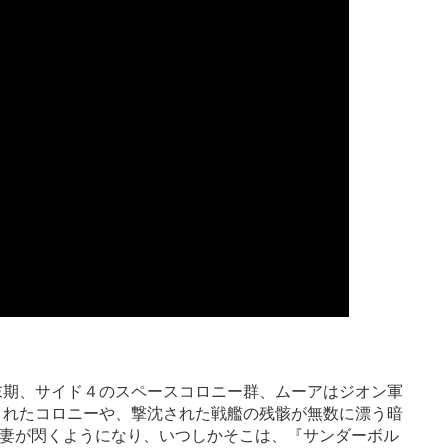
の末期、サイド４のスペースコロニー群、ムーアはジオン軍
されたコロニーや、撃沈された戦艦の残骸が無数に漂う暗
妻が閃くようになり、いつしかそこは、『サンダーボル