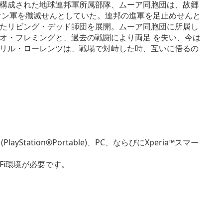
構成された地球連邦軍所属部隊、ムーア同胞団は、故郷
オン軍を殲滅せんとしていた。連邦の進軍を足止めせんと
たリビング・デッド師団を展開。ムーア同胞団に所属し
オ・フレミングと、過去の戦闘により両足 を失い、今は
リル・ローレンツは、戦場で対峙した時、互いに悟るの
SP® (PlayStation®Portable)、PC、ならびにXperia™スマー
Fi環境が必要です。