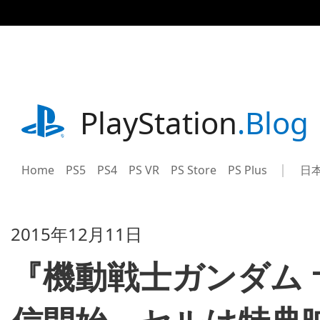
記
事
に
ス
キ
ッ
プ
playstation.com
PlayStation
.Blog
Home
PS5
PS4
PS VR
PS Store
PS Plus
日
Sel
Cur
a
reg
reg
2015年12月11日
『機動戦士ガンダム サ