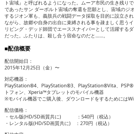
ト宙域』と呼ばれるようになった。ムーア市民の生き残りで
であったサン ダーボルト宙域の奪還を悲願とし、宙域のジ
するジオン軍も、義肢兵の戦闘データ採取を目的に設立され
ながら、故郷や自身の出自に束縛される事を疎ましく思うイ
リビング・デッド師団でエーススナイパーとして活躍するダ
だった。ふたりは、殺し合う宿命なのだと……。
■配信概要
配信開始日：
2015年12月25日（金）〜
対応機器：
PlayStation®4、PlayStation®3、PlayStation®Vita、P
トフォン、Xperia™タブレットのモバイル機器
※モバイル機器でご購入後、ダウンロードをするためにはWi
配信価格：
・セル版(HD/SD画質共に) ：540円（税込）
・レンタル版(HD/SD画質共に) ：270円（税込）