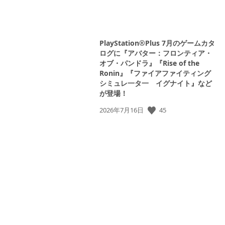
PlayStation®Plus 7月のゲームカタ
ログに『アバター：フロンティア・
オブ・パンドラ』『Rise of the
Ronin』『ファイアファイティング
シミュレ一タ一 イグナイト』など
が登場！
45
公
2026年7月16日
開
日: