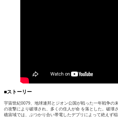
■ストーリー
宇宙世紀0079、地球連邦とジオン公国が戦った一年戦争
の攻撃により破壊され、多くの住人が命 を落とした。破壊
礁宙域では、ぶつかり合い帯電したデブリによって絶えず稲