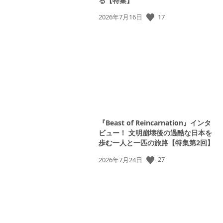
る【特集】
17
公
2026年7月16日
開
日:
『Beast of Reincarnation』インタ
ビュー！ 文明崩壊後の過酷な日本を
歩む一人と一匹の旅路【特集第2回】
27
公
2026年7月24日
開
日: