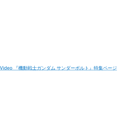
tion™Video 『機動戦士ガンダム サンダーボルト』特集ページ