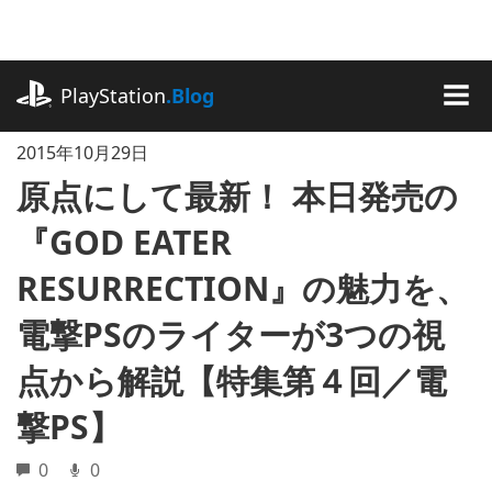
記
事
に
playstation.com
ス
PlayStation
.Blog
キ
MEN
ッ
2015年10月29日
プ
原点にして最新！ 本日発売の
『GOD EATER
RESURRECTION』の魅力を、
電撃PSのライターが3つの視
点から解説【特集第４回／電
撃PS】
0
0