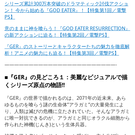
シリーズ累計300万本突破のドラマティック討伐アクショ
ン！ 今から始める『GOD EATER』！【特集第1回／電撃
PS】
意のままに神を喰らう！『GOD EATER RESURRECTION』
の新アクションに迫る！【特集第2回／電撃PS】
『GER』のストーリーとキャラクターたちの魅力を徹底解
析！アニメの魅力にも迫る！【特集第3回／電撃PS】
———————————————————————-
■『GER』の見どころ１：美麗なビジュアルで描
くシリーズ原点の物語!!
『GER』の世界で描かれるのは、2071年の近未来。あら
ゆるものを喰らう謎の生命体”アラガミ”の大量発生によ
り、人類は滅びの危機に立たされていた。そんなアラガミ
に唯一対抗できるのが、アラガミと同じオラクル細胞から
作られた神機(じんき)という生体兵器。