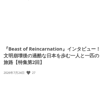
開
日:
『Beast of Reincarnation』インタビュー！
文明崩壊後の過酷な日本を歩む一人と一匹の
旅路【特集第2回】
27
公
2026年7月24日
開
日: