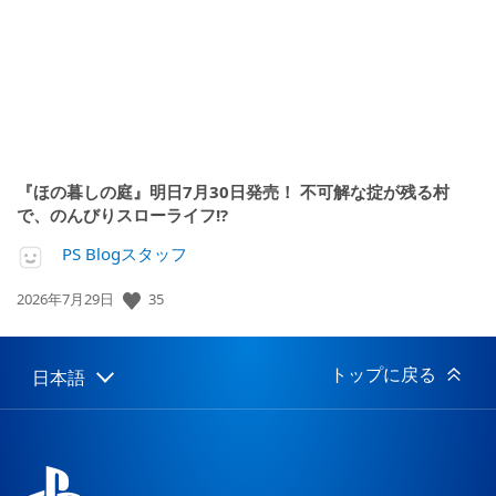
『ほの暮しの庭』明日7月30日発売！ 不可解な掟が残る村
で、のんびりスローライフ!?
PS Blogスタッフ
35
公
2026年7月29日
開
日:
トップに戻る
日本語
Select
Current
a
region:
region