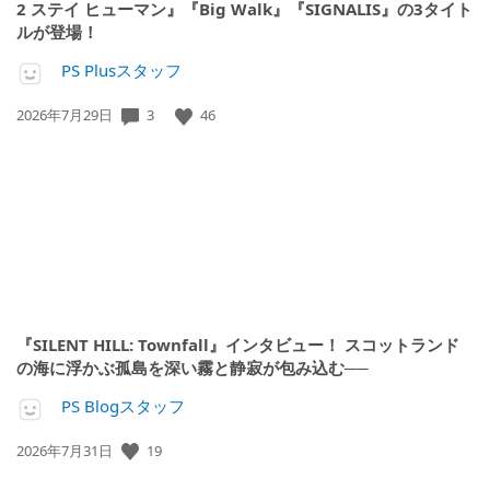
2 ステイ ヒューマン』『Big Walk』『SIGNALIS』の3タイト
ルが登場！
PS Plusスタッフ
3
46
公
2026年7月29日
開
日:
『SILENT HILL: Townfall』インタビュー！ スコットランド
の海に浮かぶ孤島を深い霧と静寂が包み込む──
PS Blogスタッフ
19
公
2026年7月31日
開
日: