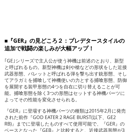
■『GER』の見どころ２：プレデタースタイルの
追加で戦闘の楽しみが大幅アップ！
｢GE｣シリーズで主人公が使う神機は前述のとおり、新型
と呼ばれるもの。新型神機は剣や槍などの形状をした近接
武器形態、バレットと呼ばれる弾を撃ち出す銃形態、そし
てアラガミを捕喰して神機使いの力とする捕喰形態、防御
を展開する装甲形態の4つを自在に切り替えることが可
能。捕喰形態を除く3つの形態はセットする神機パーツに
よってその性能を変化させられる。
『GER』に登場する神機パーツの種類は2015年2月に発売
された前作『GOD EATER 2 RAGE BURST(以下、GE2
RB)』までに登場したものすべて使用可能で、『GER』の
ベースとなった『GEB』と比較すると、近接武器形態が3