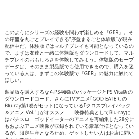
このようにシリーズの経験を問わず楽しめる『GER』。そ
の序盤を丸ごとプレイできる”序盤まるごと体験版”が現在
配信中だ。体験版ではマルチプレイも可能となっているの
で、まずは友達と一緒に体験版をダウンロードして、マル
チプレイのおもしろさを体験してみよう。体験版のセーブ
データは、そのまま製品版でも使用できるので、購入を迷
っている人は、まずこの体験版で『GER』の魅力に触れて
ほしい。
製品版を購入するならPS4®版のパッケージとPS Vita版の
ダウンロードコード、さらにTVアニメ｢GOD EATER｣の
Blu-ray第1巻がセットになっている｢クロスプレイパック
＆アニメ Vol.1｣がオススメ！ 映像特典としてBlu-rayに
はパチスロ ゴッドイーターのアニメを再編集した28分に
もおよぶアニメ映像が収録されている豪華仕様となってい
るが、限定生産となるため、ゲットしたい人はお店に問い