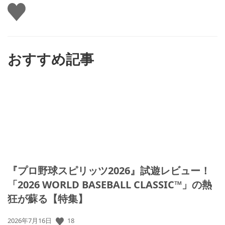
い
い
ね
す
る
おすすめ記事
『プロ野球スピリッツ2026』試遊レビュー！
「2026 WORLD BASEBALL CLASSIC™」の熱
狂が蘇る【特集】
18
公
2026年7月16日