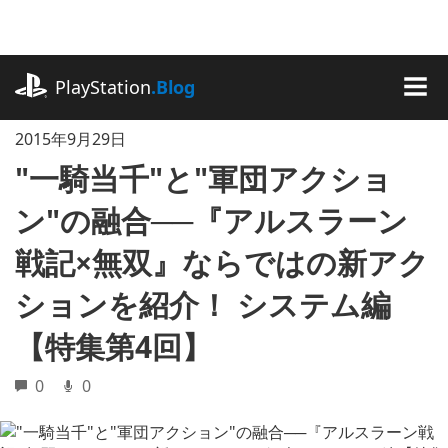
記
事
に
playstation.com
ス
PlayStation
.Blog
キ
MEN
ッ
2015年9月29日
プ
"一騎当千"と"軍団アクショ
ン"の融合──『アルスラーン
戦記×無双』ならではの新アク
ションを紹介！ システム編
【特集第4回】
0
0