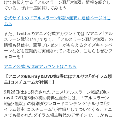
けでお伝えする『アルスラーン戦記×無双』情報を紹介し
ている。ぜひ一度閲覧してみよう。
公式サイトの『アルスラーン戦記×無双』通信ページはこ
ちら
また、Twitterのアニメ公式アカウントではTVアニメ｢アル
スラーン戦記｣だけでなく、『アルスラーン戦記×無双』の
情報も発信中。豪華プレゼントがもらえるクイズキャンペ
ーンなども定期的に実施されているため、こちらもぜひフ
ォローを！
アニメ公式Twitterアカウントはこちら
【アニメのBlu-ray＆DVD第3巻にはナルサス｢ダイラム領
主｣コスチュームが付属！】
9月26日(土)に発売されたアニメ｢アルスラーン戦記｣Blu-
ray＆DVD第3巻の初回特典生産分には、『アルスラーン
戦記×無双』の特別ダウンロードコンテンツ”ナルサス｢ダ
イラム領主｣コスチューム”が付録としてついてくる。アニ
メでも描かれたダイラム領主時代のデザインで、しかもこ