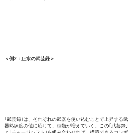
＜例2：止水の武芸録＞
｢武芸録｣は、それぞれの武器を使い込むことで上昇する武
器熟練度の値に応じて、種類が増えていく。この｢武芸録｣
と｢チャージシフト｣を組み合わせれば、構築できるコンボ