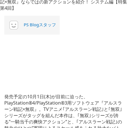
PS Blogスタッフ
発売予定の10月1日(木)が目前に迫った、
PlayStation®4/PlayStation®3用ソフトウェア『アルスラ
ーン戦記×無双』。TVアニメ｢アルスラーン戦記｣と｢無双｣
シリーズがタッグを組んだ本作は、｢無双｣シリーズが誇
る”一騎当千の爽快アクション”と、｢アルスラーン戦記｣の
魅力のひとつ”軍団によるスケール感あふれる壮大なバト