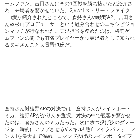
ームファン。吉田さんはその1回戦を勝ち抜いたと紹介さ
れ、来場者を驚かせていた。2人の｢ストリートファイタ
ー｣愛が紹介されたところで、倉持さんvs綾野AP、吉田さ
んvs杉山プロデューサーという組み合わせのエキシビジョ
ンマッチが行なわれた。実況担当を務めたのは、格闘ゲー
ムファンの間でも有名プレイヤーかつ実況者として知られ
るヌキさんこと大貫晋也氏だ。
倉持さん対綾野APの対決では、倉持さんがレインボー・
ミカ、綾野APがかりんを選択。対決の中で観客を驚かせ
たのは、倉持さんのミカだった。次に放つ投げ技のダメー
ジを一時的にアップさせるVスキル｢熱血マイクパフォーマ
ンス｣を最大まで溜め、コマンド投げのレインボータイフ