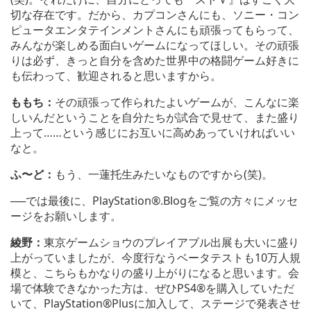
切な存在です。だから、カプコンさんにも、ソニー・コン
ピュータエンタテインメントさんにも頑張ってもらって、
みんなが楽しめる面白いゲームになってほしい。その頑張
りは必ず、きっと自分を含めた世界中の格闘ゲーム好きに
も伝わって、歓迎されると思いますから。
ももち：
その頑張って作られたよいゲームが、こんなに楽
しいんだということを自分たちが試合で見せて、また盛り
上って……という感じにお互いに高めあっていければいい
なと。
ふ〜ど：
もう、一蓮托生みたいなものですから(笑)。
──では最後に、PlayStation®.Blogをご覧の方々にメッセ
ージをお願いします。
綾野：
東京ゲームショウのプレイアブル出展も大いに盛り
上がっていましたが、今度行なうベータテストも10万人規
模と、こちらもかなりの盛り上がりになると思います。会
場で体験できなかった方は、ぜひPS4®を購入していただ
いて、PlayStation®Plusに加入して、ステージで発表させ