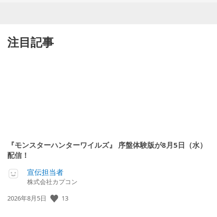
注目記事
『モンスターハンターワイルズ』 序盤体験版が8月5日（水）
配信！
宣伝担当者
株式会社カプコン
13
公
2026年8月5日
開
日: