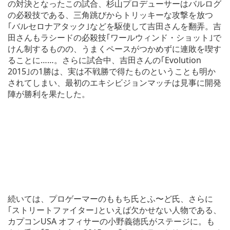
の対決となったこの試合、杉山プロデューサーはバルログ
の必殺技である、三角跳びからトリッキーな攻撃を放つ
｢バルセロナアタック｣などを駆使して吉田さんを翻弄。吉
田さんもラシードの必殺技｢ワールウィンド・ショット｣で
けん制するものの、うまくペースがつかめずに連敗を喫す
ることに……。さらに試合中、吉田さんの｢Evolution
2015｣の1勝は、実は不戦勝で得たものということも明か
されてしまい、最初のエキシビジョンマッチは見事に開発
陣が勝利を果たした。
続いては、プロゲーマーのももち氏とふ〜ど氏、さらに
｢ストリートファイター｣といえば欠かせない人物である、
カプコンUSA オフィサーの小野義徳氏がステージに。も