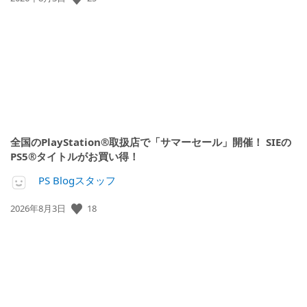
開
日:
全国のPlayStation®取扱店で「サマーセール」開催！ SIEの
PS5®タイトルがお買い得！
PS Blogスタッフ
18
公
2026年8月3日
開
日: