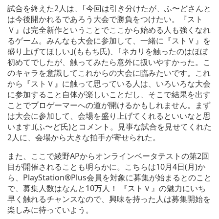
試合を終えた2人は、｢今回は引き分けたが、ふ〜どさんと
は今後開かれるであろう大会で勝負をつけたい。『スト
Ｖ』は完全新作ということでここから始める人も強くなれ
るゲーム。みんなも大会に参加して、一緒に『ストＶ』を
盛り上げてほしい｣(ももち氏)、｢ネカリを触ったのはほぼ
初めてでしたが、触ってみたら意外に扱いやすかった。こ
のキャラを意識してこれからの大会に臨みたいです。これ
から『ストＶ』に触って思っている人は、いろいろな大会
に参加すること自体が楽しいことだし、そこで結果を出す
ことでプロゲーマーへの道が開けるかもしれません。まず
は大会に参加して、会場を盛り上げてくれるといいなと思
います｣(ふ〜ど氏)とコメント。見事な試合を見せてくれた
2人に、会場から大きな拍手が寄せられた。
また、ここで綾野APからオンラインベータテストの第2回
目が開催されることも明らかに。こちらは10月4日(月)か
ら、PlayStation®Plus会員を対象に募集が始まるとのこと
で、募集人数はなんと10万人！ 『ストＶ』の魅力にいち
早く触れるチャンスなので、興味を持った人は募集開始を
楽しみに待っていよう。