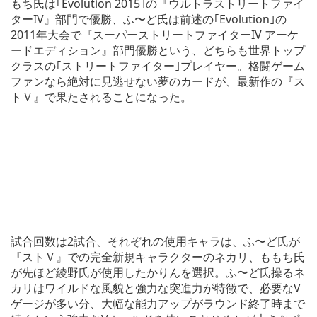
もち氏は｢Evolution 2015｣の『ウルトラストリートファイ
ターIV』部門で優勝、ふ〜ど氏は前述の｢Evolution｣の
2011年大会で『スーパーストリートファイターIV アーケ
ードエディション』部門優勝という、どちらも世界トップ
クラスの｢ストリートファイター｣プレイヤー。格闘ゲーム
ファンなら絶対に見逃せない夢のカードが、最新作の『ス
トＶ』で果たされることになった。
試合回数は2試合、それぞれの使用キャラは、ふ〜ど氏が
『ストＶ』での完全新規キャラクターのネカリ、ももち氏
が先ほど綾野氏が使用したかりんを選択。ふ〜ど氏操るネ
カリはワイルドな風貌と強力な突進力が特徴で、必要なV
ゲージが多い分、大幅な能力アップがラウンド終了時まで