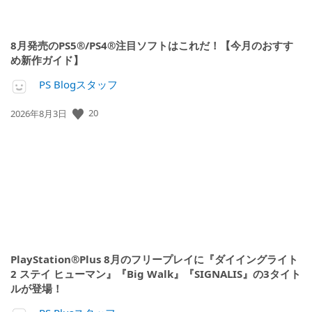
8月発売のPS5®/PS4®注目ソフトはこれだ！【今月のおすす
め新作ガイド】
PS Blogスタッフ
20
公
2026年8月3日
開
日:
PlayStation®Plus 8月のフリープレイに『ダイイングライト
2 ステイ ヒューマン』『Big Walk』『SIGNALIS』の3タイト
ルが登場！