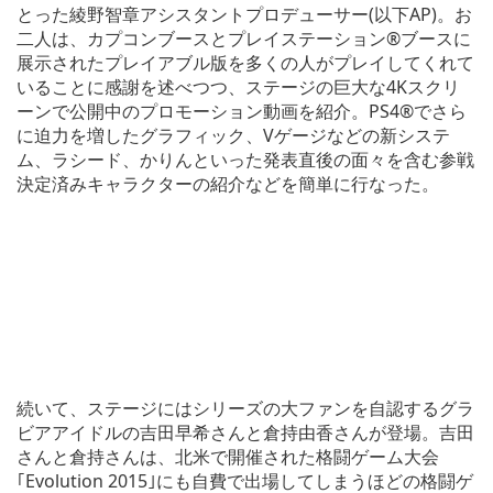
とった綾野智章アシスタントプロデューサー(以下AP)。お
二人は、カプコンブースとプレイステーション®ブースに
展示されたプレイアブル版を多くの人がプレイしてくれて
いることに感謝を述べつつ、ステージの巨大な4Kスクリ
ーンで公開中のプロモーション動画を紹介。PS4®でさら
に迫力を増したグラフィック、Vゲージなどの新システ
ム、ラシード、かりんといった発表直後の面々を含む参戦
決定済みキャラクターの紹介などを簡単に行なった。
続いて、ステージにはシリーズの大ファンを自認するグラ
ビアアイドルの吉田早希さんと倉持由香さんが登場。吉田
さんと倉持さんは、北米で開催された格闘ゲーム大会
｢Evolution 2015｣にも自費で出場してしまうほどの格闘ゲ