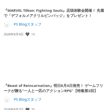
『MARVEL Tōkon: Fighting Souls』店頭体験会開催！ 先着
で「デフォルメアクリルピンバッジ」をプレゼント！
PS Blogスタッフ
13
公
2026年8月4日
開
日:
『Beast of Reincarnation』明日8月4日発売！ ゲームフリ
ークが贈る“一人と一匹のアクションRPG”【特集第3回】
PS Blogスタッフ
25
公
2026年8月3日