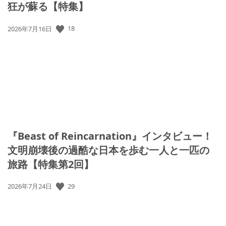
狂が蘇る【特集】
18
公
2026年7月16日
開
日:
『Beast of Reincarnation』インタビュー！
文明崩壊後の過酷な日本を歩む一人と一匹の
旅路【特集第2回】
29
公
2026年7月24日
開
日: