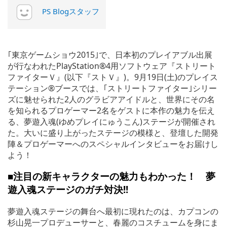
PS Blogスタッフ
｢東京ゲームショウ2015｣で、日本初のプレイアブル出展
が行なわれたPlayStation®4用ソフトウェア『ストリート
ファイターＶ』(以下『ストＶ』)。9月19日(土)のプレイス
テーション®ブースでは、｢ストリートファイター｣シリー
ズに魅せられた2人のグラビアアイドルと、世界にその名
を知られるプロゲーマー2名をゲストに本作の魅力を伝え
る、夢遊入魂(ゆめプレイにゅうこん)ステージが開催され
た。大いに盛り上がったステージの模様と、登壇した開発
陣＆プロゲーマーへのスペシャルインタビューをお届けし
よう！
■注目の新キャラクターの魅力もわかった！ 夢
遊入魂ステージのガチ対決!!
夢遊入魂ステージの舞台へ最初に現れたのは、カプコンの
杉山晃一プロデューサーと、春麗のコスチュームを身にま