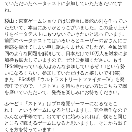
ていただいたベータテストに参加していただきたいです
ね。
杉山：
東京ゲームショウでは試遊台に長蛇の列を作ってい
ただいて、本当にありがとうございました。この盛り上が
りをベータテストにもつないでいきたいと思っています。
前回のベータテストではいろいろとユーザーの皆さんにご
迷惑を掛けてしまい申し訳ありませんでしたが、今回は前
回のような問題を解消して、日本だけで10万人を対象に参
加枠も拡大していますので、ぜひご参加ください。もう
｢PS4®持っている人はみんな参加しているぞ！｣という勢
いになるくらい、参加していただけると嬉しいです(笑)。
また、PS4®版『ウルトラストリートファイターIV』も発
売中ですので、『ストＶ』を待ちきれない方はこちらで腕
を磨いていただいて、発売を楽しみにお待ちください。
ふ〜ど：
『ストＶ』はプロ格闘ゲーマーになるならこ
れ！ というゲームになると思いますし、完全新作なので
みんなが平等です。出てすぐに始められれば、僕らと同じ
ところで戦えるゲームになると思いますし、そこから出て
くる方を待っています！