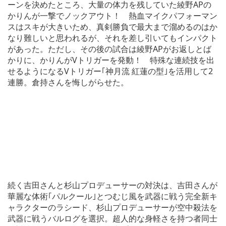
ーンを決めたところ、大量の体力を残していた綾野APの
かりんが一撃でノックアウト！ 熱血マイクパフォーマン
スはスキが大きいため、真剣勝負で最大まで溜めるのはか
なり難しいと思われるが、それを差し引いてもインパクト
があった。ただし、その後の試合は綾野APがお返しとば
かりに、かりんがVトリガーを発動！ 特殊な連続技を出
せるようになるVトリガー｢神月流 紅蓮の型｣を活用して2
連勝。倉持さんを悔しがらせた。
続く吉田さんと杉山プロデューサーの対決は、吉田さんが
華麗な体術｢パルクール｣とつむじ風を武器に戦う完全新キ
ャラクターのラシード、杉山プロデューサーが空中殺法を
武器に戦うバルログを選択。超人的な身軽さを持つ者同士