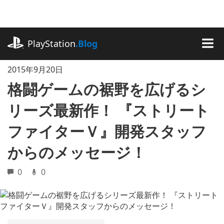
記
事
に
playstation.com
ス
PlayStation
.Blog
キ
MEN
ッ
2015年9月20日
プ
格闘ゲームの裾野を広げるシ
リーズ最新作！ 『ストリート
ファイターＶ』開発スタッフ
からのメッセージ！
0
0