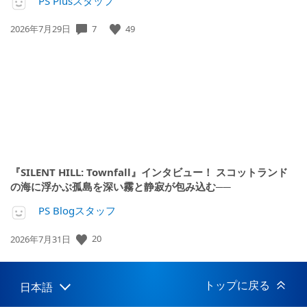
PS Plusスタッフ
7
49
公
2026年7月29日
開
日:
『SILENT HILL: Townfall』インタビュー！ スコットランド
の海に浮かぶ孤島を深い霧と静寂が包み込む──
PS Blogスタッフ
20
公
2026年7月31日
開
日:
トップに戻る
日本語
Select
Current
a
region: