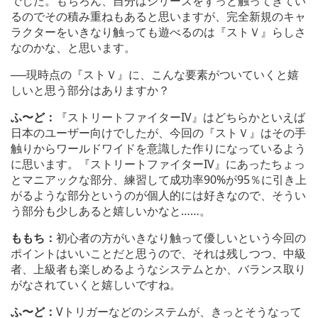
でした。もちろん、自分はシリーズをずっと触ってきてい
るのでその積み重ねもあると思いますが、完全新規のキャ
ラクターをいきなり触っても遊べるのは『ストＶ』らしさ
なのかな、と思います。
──現時点の『ストＶ』に、こんな要素がついていくと嬉
しいと思う部分はありますか？
ふ〜ど：
『ストリートファイターIV』はどちらかといえば
日本のユーザー向けでしたが、今回の『ストＶ』はその手
触りからワールドワイドを意識した作りになっているよう
に思います。『ストリートファイターIV』にあったちょっ
とマニアックな部分、練習して成功率90%が95％に引き上
がるような部分というのが個人的には好きなので、そうい
う部分も少しあると嬉しいかなと……。
ももち：
初心者の方がいきなり触って優しいという今回の
ポイントはいいことだと思うので、それは残しつつ、中級
者、上級者も楽しめるようなシステムとか、バランス取り
がなされていくと嬉しいですね。
ふ〜ど：
Vトリガーなどのシステムが、きっとそうなって