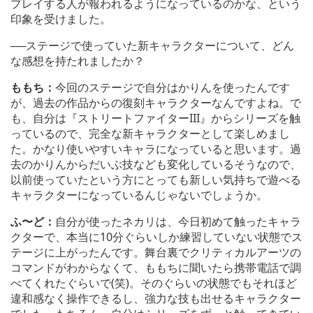
プレイする人が報われるようになっているのかな、という
印象を受けました。
──ステージで使っていた新キャラクターについて、どん
な感想を持たれましたか？
ももち：
今回のステージで自分はかりんを使ったんです
が、過去の作品からの復刻キャラクターなんですよね。で
も、自分は『ストリートファイターIII』からシリーズを触
っているので、完全な新キャラクターとして楽しめまし
た。かなり使いやすいキャラになっていると思います。過
去のかりんからだいぶ技なども変化しているそうなので、
以前使っていたという方にとっても新しい気持ちで遊べる
キャラクターになっているんじゃないでしょうか。
ふ〜ど：
自分が使ったネカリは、今日初めて触ったキャラ
クターで、本当に10分ぐらいしか練習していない状態でス
テージに上がったんです。舞台裏でクリティカルアーツの
コマンドがわからなくて、ももちに聞いたら携帯電話で調
べてくれたぐらいで(笑)。そのぐらいの状態でもそれほど
違和感なく操作できるし、強力な技も出せるキャラクター