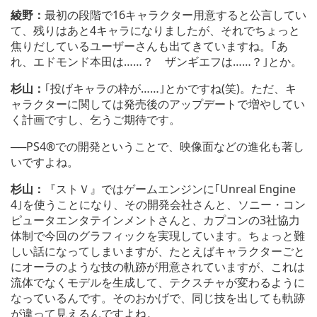
綾野：
最初の段階で16キャラクター用意すると公言してい
て、残りはあと4キャラになりましたが、それでちょっと
焦りだしているユーザーさんも出てきていますね。｢あ
れ、エドモンド本田は……？ ザンギエフは……？｣とか。
杉山：
｢投げキャラの枠が……｣とかですね(笑)。ただ、キ
ャラクターに関しては発売後のアップデートで増やしてい
く計画ですし、乞うご期待です。
──PS4®での開発ということで、映像面などの進化も著し
いですよね。
杉山：
『ストＶ』ではゲームエンジンに｢Unreal Engine
4｣を使うことになり、その開発会社さんと、ソニー・コン
ピュータエンタテインメントさんと、カプコンの3社協力
体制で今回のグラフィックを実現しています。ちょっと難
しい話になってしまいますが、たとえばキャラクターごと
にオーラのような技の軌跡が用意されていますが、これは
流体でなくモデルを生成して、テクスチャが変わるように
なっているんです。そのおかげで、同じ技を出しても軌跡
が違って見えるんですよね。