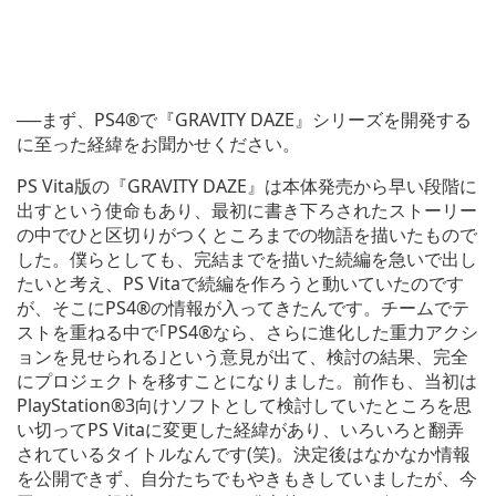
──まず、PS4®で『GRAVITY DAZE』シリーズを開発する
に至った経緯をお聞かせください。
PS Vita版の『GRAVITY DAZE』は本体発売から早い段階に
出すという使命もあり、最初に書き下ろされたストーリー
の中でひと区切りがつくところまでの物語を描いたもので
した。僕らとしても、完結までを描いた続編を急いで出し
たいと考え、PS Vitaで続編を作ろうと動いていたのです
が、そこにPS4®の情報が入ってきたんです。チームでテ
ストを重ねる中で｢PS4®なら、さらに進化した重力アクシ
ョンを見せられる｣という意見が出て、検討の結果、完全
にプロジェクトを移すことになりました。前作も、当初は
PlayStation®3向けソフトとして検討していたところを思
い切ってPS Vitaに変更した経緯があり、いろいろと翻弄
されているタイトルなんです(笑)。決定後はなかなか情報
を公開できず、自分たちでもやきもきしていましたが、今