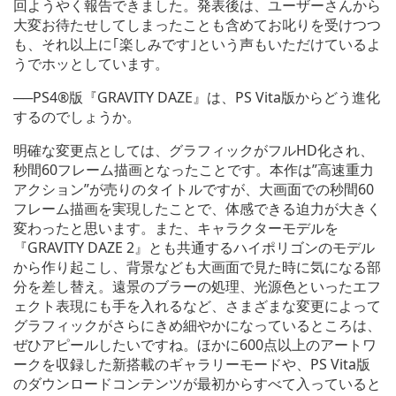
回ようやく報告できました。発表後は、ユーザーさんから
大変お待たせしてしまったことも含めてお叱りを受けつつ
も、それ以上に｢楽しみです｣という声もいただけているよ
うでホッとしています。
──PS4®版『GRAVITY DAZE』は、PS Vita版からどう進化
するのでしょうか。
明確な変更点としては、グラフィックがフルHD化され、
秒間60フレーム描画となったことです。本作は”高速重力
アクション”が売りのタイトルですが、大画面での秒間60
フレーム描画を実現したことで、体感できる迫力が大きく
変わったと思います。また、キャラクターモデルを
『GRAVITY DAZE 2』とも共通するハイポリゴンのモデル
から作り起こし、背景なども大画面で見た時に気になる部
分を差し替え。遠景のブラーの処理、光源色といったエフ
ェクト表現にも手を入れるなど、さまざまな変更によって
グラフィックがさらにきめ細やかになっているところは、
ぜひアピールしたいですね。ほかに600点以上のアートワ
ークを収録した新搭載のギャラリーモードや、PS Vita版
のダウンロードコンテンツが最初からすべて入っていると