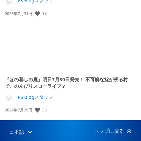
PS Blogスタッフ
18
公
2026年7月31日
開
日:
『ほの暮しの庭』明日7月30日発売！ 不可解な掟が残る村
で、のんびりスローライフ!?
PS Blogスタッフ
33
公
2026年7月29日
開
日:
トップに戻る
日本語
Select
Current
a
region: