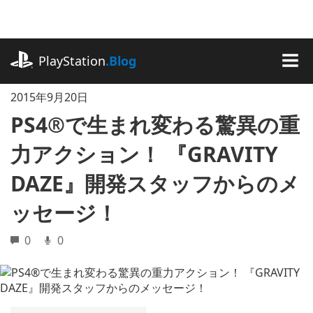
記
事
に
playstation.com
ス
PlayStation
.Blog
キ
MEN
ッ
2015年9月20日
プ
PS4®で生まれ変わる驚異の重
力アクション！ 『GRAVITY
DAZE』開発スタッフからのメ
ッセージ！
0
0