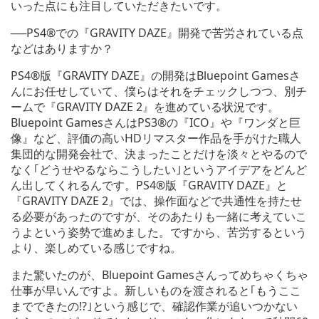
いった点にも注目していただきたいです。
──PS4®での『GRAVITY DAZE』開発で苦労されている点
などはありますか？
PS4®版『GRAVITY DAZE』の開発はBluepoint Gamesさ
んにお任せしていて、僕らはそれをチェックしつつ、別チ
ームで『GRAVITY DAZE 2』を進めている状況です。
Bluepoint GamesさんはPS3®の『ICO』や『ワンダと巨
像』など、評価の高いHDリマスター作品を手がけた職人
集団的な開発会社で、決まったことだけを淡々とやるので
なく｢どうせやるならこうしたい｣というアイデアをどんど
ん出してくれるんです。PS4®版『GRAVITY DAZE』と
『GRAVITY DAZE 2』では、操作面などで共通性を持たせ
る必要があったのですが、そのあたりも一緒に考えていこ
うよという姿勢で進めました。ですから、苦労するという
より、楽しめている感じですね。
また驚いたのが、Bluepoint Gamesさんってめちゃくちゃ
仕事が早いんですよ。新しいものを渡されると｢もうここ
までできたの!?｣という感じで、確認作業が追いつかない