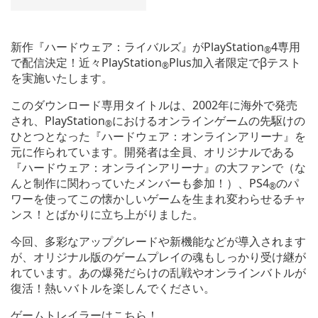
新作『ハードウェア：ライバルズ』が
PlayStation
4専用
®
で配信決定！近々PlayStation
Plus加入者限定でβテスト
®
を実施いたします。
このダウンロード専用タイトルは、2002年に海外で発売
され、PlayStation
におけるオンラインゲームの先駆けの
®
ひとつとなった『ハードウェア：オンラインアリーナ』を
元に作られています。開発者は全員、オリジナルである
『ハードウェア：オンラインアリーナ』の大ファンで（な
んと制作に関わっていたメンバーも参加！）、PS4
のパ
®
ワーを使ってこの懐かしいゲームを生まれ変わらせるチャ
ンス！とばかりに立ち上がりました。
今回、多彩なアップグレードや新機能などが導入されます
が、オリジナル版のゲームプレイの魂もしっかり受け継が
れています。あの爆発だらけの乱戦やオンラインバトルが
復活！熱いバトルを楽しんでください。
ゲームトレイラーはこちら！