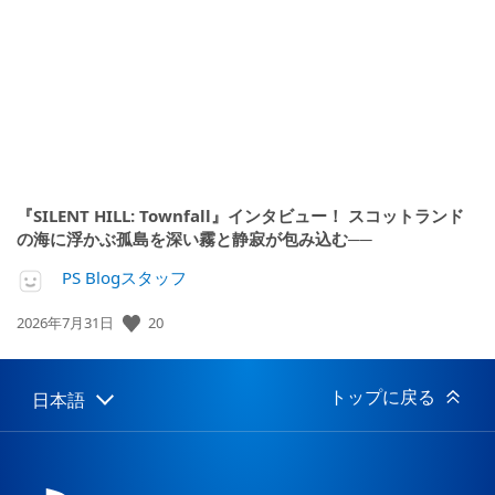
開
日:
『SILENT HILL: Townfall』インタビュー！ スコットランド
の海に浮かぶ孤島を深い霧と静寂が包み込む──
PS Blogスタッフ
20
公
2026年7月31日
開
日:
トップに戻る
日本語
Select
Current
a
region:
region