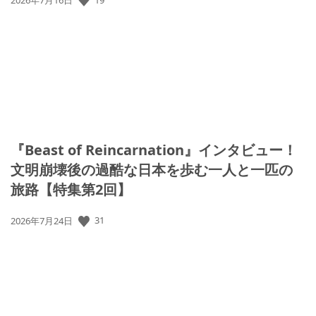
公
2026年7月16日
開
日:
『Beast of Reincarnation』インタビュー！
文明崩壊後の過酷な日本を歩む一人と一匹の
旅路【特集第2回】
31
公
2026年7月24日
開
日: