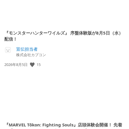
『モンスターハンターワイルズ』 序盤体験版が8月5日（水）
配信！
宣伝担当者
株式会社カプコン
15
公
2026年8月5日
開
日:
『MARVEL Tōkon: Fighting Souls』店頭体験会開催！ 先着