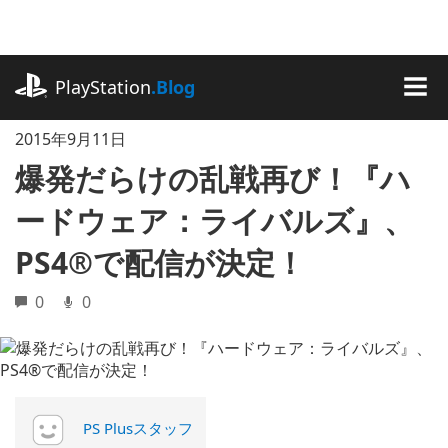
記
事
に
playstation.com
ス
PlayStation
.Blog
キ
MEN
ッ
2015年9月11日
プ
爆発だらけの乱戦再び！『ハ
ードウェア：ライバルズ』、
PS4®で配信が決定！
0
0
PS Plusスタッフ