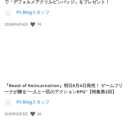
で「デフォルメアクリルピンバッジ」をプレゼント！
PS Blogスタッフ
16
公
2026年8月4日
開
日:
『Beast of Reincarnation』明日8月4日発売！ ゲームフリ
ークが贈る“一人と一匹のアクションRPG”【特集第3回】
PS Blogスタッフ
26
公
2026年8月3日
開
日: