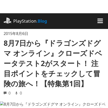
記
事
に
playstation.com
ス
PlayStation
.Blog
キ
MEN
ッ
2015年8月6日
プ
8月7日から『ドラゴンズドグ
マ オンライン』クローズドベ
ータテスト2がスタート！ 注
目ポイントをチェックして冒
険の旅へ！【特集第1回】
0
0