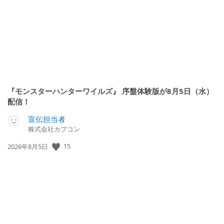
日:
『モンスターハンターワイルズ』 序盤体験版が8月5日（水）
配信！
宣伝担当者
株式会社カプコン
15
公
2026年8月5日
開
日: