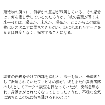
建造物の所々に、何者かの意思が残留している。その思念
は、何を指し示しているのだろうか。｢彼の言葉が導く未
来──｣とは。過去か、未来か、現在か。どこからこの建造
物はレスタニアに墜ちてきたのか。謎に包まれたアークを
覚者は幾度となく、探索することになる。
調査の任務を受けて内部を進むと、深手を負い、先遣隊と
して派遣されていたファビオの姿が。彼もまた白翼覚者隊
の1人としてアークの調査を行なっていたが、突然急襲さ
れ、身動きがとれなくなってしまったようだ。不穏な空気
に満ちたこの先に待ち受けるものとは？