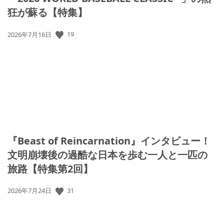
狂が蘇る【特集】
19
公
2026年7月16日
開
日:
『Beast of Reincarnation』インタビュー！
文明崩壊後の過酷な日本を歩む一人と一匹の
旅路【特集第2回】
31
公
2026年7月24日
開
日: