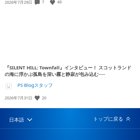
7
49
公
2026年7月29日
開
日:
『SILENT HILL: Townfall』インタビュー！ スコットランド
の海に浮かぶ孤島を深い霧と静寂が包み込む──
PS Blogスタッフ
20
公
2026年7月31日
開
日:
トップに戻る
日本語
Select
Current
a
region:
region