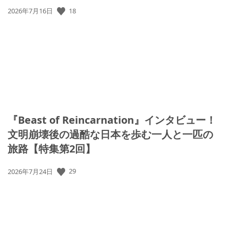
18
公
2026年7月16日
開
日:
『Beast of Reincarnation』インタビュー！
文明崩壊後の過酷な日本を歩む一人と一匹の
旅路【特集第2回】
29
公
2026年7月24日
開
日: