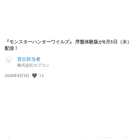
『モンスターハンターワイルズ』 序盤体験版が8月5日（水）
配信！
宣伝担当者
株式会社カプコン
13
公
2026年8月5日
開
日: