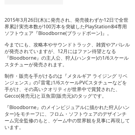
2015年3月26日(木)に発売され、発売後わずか12日で全世
界累計実売本数が100万本を突破したPlayStation®4専用
ソフトウェア『Bloodborne(ブラッドボーン)』。
今までにも、攻略本やサウンドトラック、雑貨やアパレル
が発売されていますが、12月にはファン待望となる
『Bloodborne』の主人公、狩人(ハンター)の1/6スケール
スタチューが発売されます。
制作・販売を手がけるのは『メタルギア ライジング リベ
ンジェンス』の｢雷電｣1/6スケールPVCスタチューなどを
手がけ、その高いクオリティが世界中で賞賛された、
Gecco(発売元)と豆魚雷(販売元)のタッグです。
『Bloodborne』のメインビジュアルに描かれた狩人(ハン
ター)をモチーフに、フロム・ソフトウェアのデザインチ
ーム完全監修のもと、ゲーム中の世界観を見事に再現して
います。