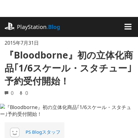
記
事
に
playstation.com
ス
PlayStation
.Blog
キ
MEN
ッ
2015年7月31日
プ
『Bloodborne』初の立体化商
品｢1/6スケール・スタチュー｣
予約受付開始！
0
0
PS Blogスタッフ