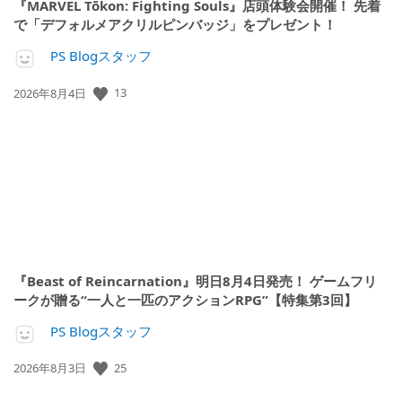
『MARVEL Tōkon: Fighting Souls』店頭体験会開催！ 先着
で「デフォルメアクリルピンバッジ」をプレゼント！
PS Blogスタッフ
13
公
2026年8月4日
開
日:
『Beast of Reincarnation』明日8月4日発売！ ゲームフリ
ークが贈る“一人と一匹のアクションRPG”【特集第3回】
PS Blogスタッフ
25
公
2026年8月3日
開
日: