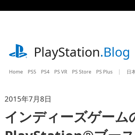
記
事
に
ス
キ
ッ
プ
playstation.com
PlayStation
.Blog
Home
PS5
PS4
PS VR
PS Store
PS Plus
日
Sel
Cur
a
reg
reg
2015年7月8日
インディーズゲームの祭典