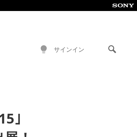
サインイン
検
索
15｣