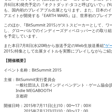
月6日(木)発売予定の『オクトダッド‐タコと呼ばないで-』(Young 
も、国内初のプレイアブル出展となります。また、日本のイ
アエイトが開発する『EARTH WARS』は、世界初のプレ
このほか、｢BitSummit 2015｣ゲストスピーカーとし
し、グローバルでのインディーズディベロッパーとの取り組
を予定しています。
また本日7月8日(水)20時から放送予定のWeb生放送番組
“ゲ
2015｣特集として出展タイトルを実際にプレイしながらご
【開催概要】
イベント名称：BitSummit 2015
主催：BitSummit実行委員会
一般社団法人 日本インディペンデント・ゲーム協会(JIG
Indie MEGABOOTH
京都府
開催日時：2015年7月11日(土)10：00〜17：00※
2015年7月12日(日)10：00〜17：00