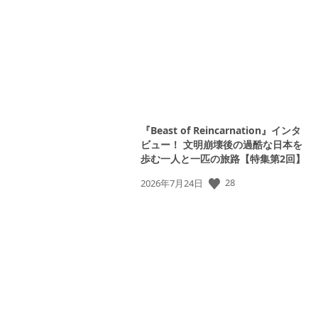
日:
『Beast of Reincarnation』インタ
ビュー！ 文明崩壊後の過酷な日本を
歩む一人と一匹の旅路【特集第2回】
28
公
2026年7月24日
開
日: