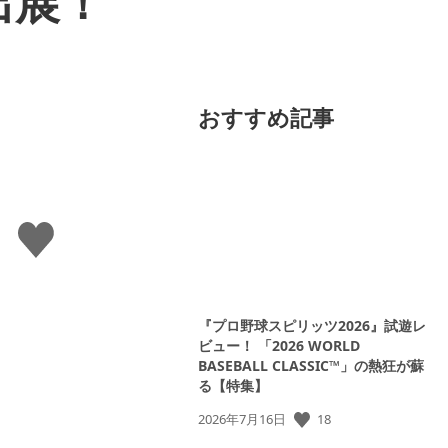
出展！
おすすめ記事
い
い
ね
す
る
『プロ野球スピリッツ2026』試遊レ
ビュー！ 「2026 WORLD
BASEBALL CLASSIC™」の熱狂が蘇
る【特集】
18
公
2026年7月16日
開