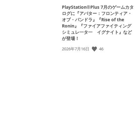
PlayStation®Plus 7月のゲームカタ
ログに『アバター：フロンティア・
オブ・パンドラ』『Rise of the
Ronin』『ファイアファイティング
シミュレ一タ一 イグナイト』など
が登場！
46
公
2026年7月16日
開
日: