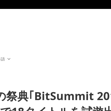
本語
ect
rent
ion:
ion
｢BitSummit 20