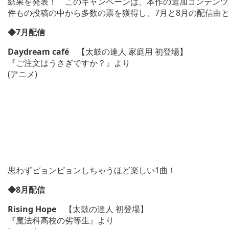
結果を発表！ このキャンペーンは、本作の追加コンテンツ楽
件もの投稿の中から多数の票を獲得し、7月と8月の配信曲
◆7月配信
Daydream café
【太鼓の達人 家庭用 初登場】
『ご注文はうさぎですか？』より
(アニメ)
思わずピョンピョンしちゃうほど楽しい1曲！
◆8月配信
Rising Hope
【太鼓の達人 初登場】
『魔法科高校の劣等生』より