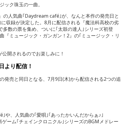
ジック珠玉の一曲。
気曲｢Daydream café｣が、なんと本作の発売日と
1｣に収録が決定した。8月に配信される『魔法科高校の劣
ペーンで多数の票を集め、ついに｢太鼓の達人｣シリーズ初登
曲『ミュージック・ガンガン！2』の｢ミュージック・リ
が公開されるのでお楽しみに！
日より配信！
発売と同日となる、7月9日(木)から配信される2つの追
afé｣や、人気曲の｢愛唄｣｢あったかいんだからぁ♪｣
レイ無料ゲーム｢チェインクロニクル｣シリーズのBGMメドレー