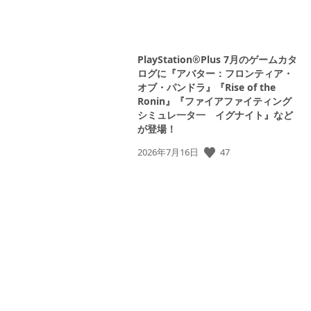
PlayStation®Plus 7月のゲームカタ
ログに『アバター：フロンティア・
オブ・パンドラ』『Rise of the
Ronin』『ファイアファイティング
シミュレ一タ一 イグナイト』など
が登場！
47
公
2026年7月16日
開
日: