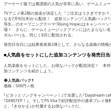
アーケード版では裏譜面の人気が非常に高い、ゲームミュー
TVアニメ第2期の放送が決定した『ご注文はうさぎですか？』の人
なる7月9日(木)から配信！ 追加コンテンツ｢人気曲パック
等生』のオープニングテーマ｢Rising Hope｣はキャン
場！ さらに、ゲームミュージックファンにはたまらない名
ボルバー｣も、同じく8月に配信される。
発売日当日には結果発表第2弾として、さらなる楽曲の情報
■人気曲をセットにした追加コンテンツを発売日当
人気楽曲をセットにした、お得なパックが配信決定！ 本作の
加コンテンツを紹介しよう。
◆人気曲パック1
価格：500円＋税
｢ビタッとソングキャンペーン！｣で当選した｢Daydream c
｢DEBSTEP！｣。そしてPS Vitaで好評配信中の基本プ
と、｢きせかえ｣が付属するお得なパックだ。