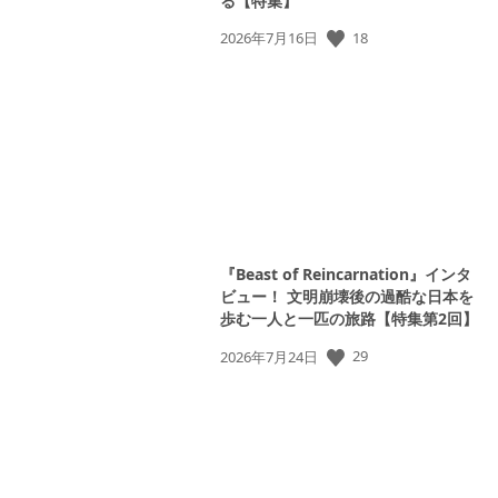
る【特集】
18
公
2026年7月16日
開
日:
『Beast of Reincarnation』インタ
ビュー！ 文明崩壊後の過酷な日本を
歩む一人と一匹の旅路【特集第2回】
29
公
2026年7月24日
開
日: