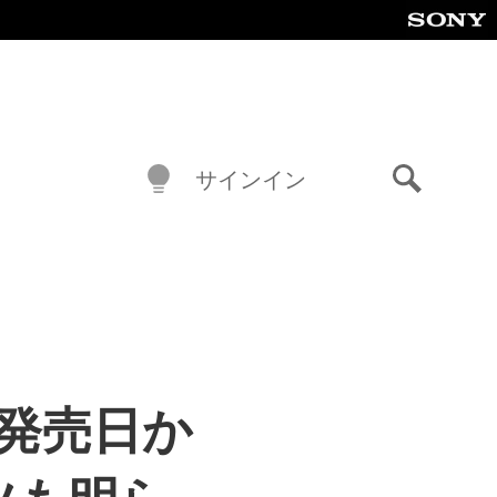
サインイン
検
索
発売日か