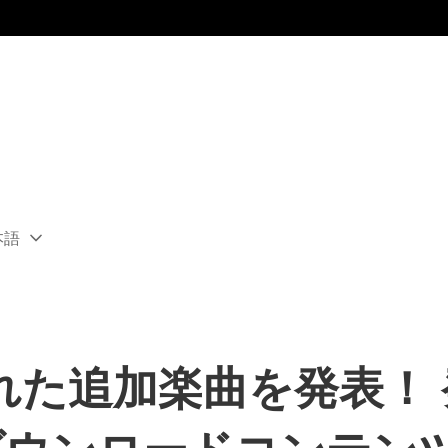
本語
ect
rent
ion:
ion
れた追加楽曲を発表！ 