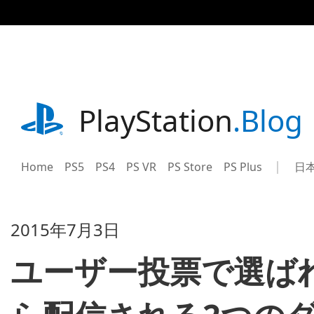
記
事
に
ス
キ
ッ
プ
playstation.com
PlayStation
.Blog
Home
PS5
PS4
PS VR
PS Store
PS Plus
日
Sel
Cur
a
reg
reg
2015年7月3日
ユーザー投票で選ば