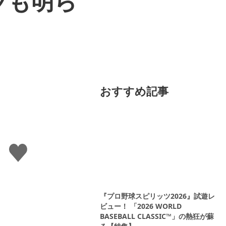
ツも明ら
おすすめ記事
い
い
ね
す
る
『プロ野球スピリッツ2026』試遊レ
ビュー！ 「2026 WORLD
BASEBALL CLASSIC™」の熱狂が蘇