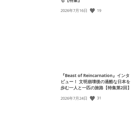
る【特集】
19
公
2026年7月16日
開
日:
『Beast of Reincarnation』インタ
ビュー！ 文明崩壊後の過酷な日本を
歩む一人と一匹の旅路【特集第2回】
31
公
2026年7月24日
開
日: