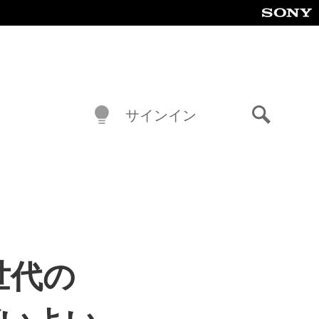
サインイン
検
索
世代の