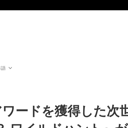
本語
ect
rent
ion:
ion
アワードを獲得した次