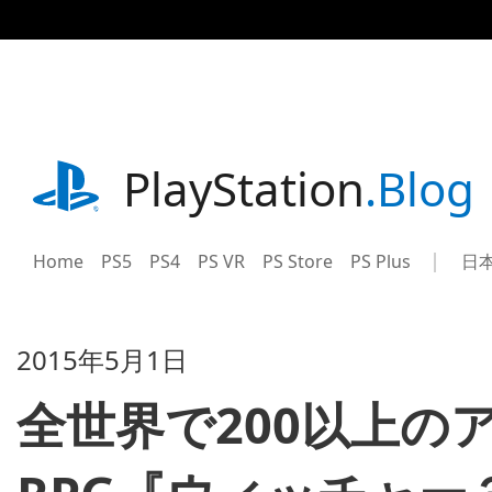
記
事
に
ス
キ
ッ
プ
playstation.com
PlayStation
.Blog
Home
PS5
PS4
PS VR
PS Store
PS Plus
日
Sel
Cur
a
reg
reg
2015年5月1日
全世界で200以上の