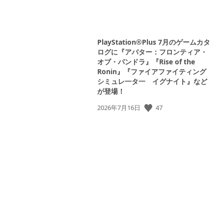
PlayStation®Plus 7月のゲームカタ
ログに『アバター：フロンティア・
オブ・パンドラ』『Rise of the
Ronin』『ファイアファイティング
シミュレ一タ一 イグナイト』など
が登場！
47
公
2026年7月16日
開
日: