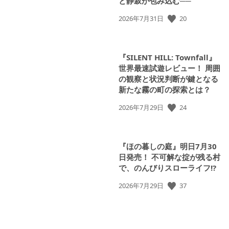
と静寂が包み込む──
20
公
2026年7月31日
開
日:
『SILENT HILL: Townfall』
世界最速試遊レビュー！ 周囲
の観察と状況判断が鍵となる
新たな霧の町の探索とは？
24
公
2026年7月29日
開
日:
『ほの暮しの庭』明日7月30
日発売！ 不可解な掟が残る村
で、のんびりスローライフ!?
37
公
2026年7月29日
開
日: