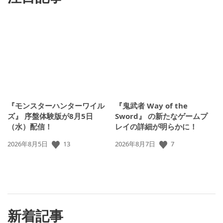
『モンスターハンターワイル
『鬼武者 Way of the
ズ』 序盤体験版が8月5日
Sword』 の新たなゲームプ
（水）配信！
レイの詳細が明らかに！
13
7
公
2026年8月5日
公
2026年8月7日
開
開
日:
日:
新着記事