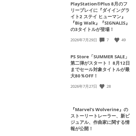
PlayStation®Plus 8月のフ
リープレイに『ダイイングラ
イト2 ステイ ヒューマン』
『Big Walk』『SIGNALIS』
の3タイトルが登場！
7
49
公
2026年7月29日
開
日:
PS Store「SUMMER SALE」
第二弾がスタート！ 8月12日
までセール対象タイトルが最
大80％OFF！
28
公
2026年7月27日
開
日:
『Marvel’s Wolverine』の
ストーリートレーラー、新ビ
ジュアル、作曲家に関する情
報が公開！