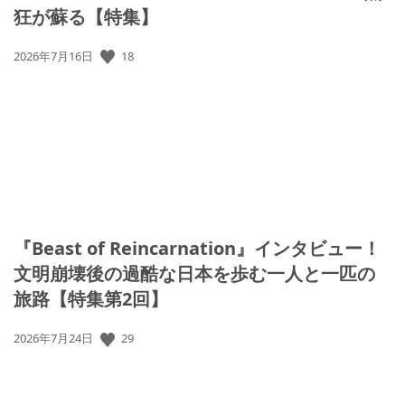
狂が蘇る【特集】
18
公
2026年7月16日
開
日:
『Beast of Reincarnation』インタビュー！
文明崩壊後の過酷な日本を歩む一人と一匹の
旅路【特集第2回】
29
公
2026年7月24日
開
日: