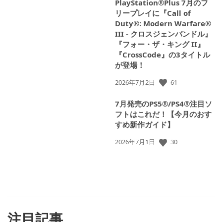
PlayStation®Plus 7月のフ
リープレイに『Call of
Duty®: Modern Warfare®
III - クロスジェンバンドル』
『フォー・ザ・キング II』
『CrossCode』の3タイトル
が登場！
61
公
2026年7月2日
開
日:
7月発売のPS5®/PS4®注目ソ
フトはこれだ！【今月のおす
すめ新作ガイド】
30
公
2026年7月1日
開
日:
注目記事