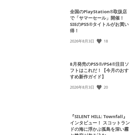
全国のPlayStation®取扱店
で「サマーセール」開催！
SIEのPS5®タイトルがお買い
得！
18
公
2026年8月3日
開
日:
8月発売のPS5®/PS4®注目ソ
フトはこれだ！【今月のおす
すめ新作ガイド】
20
公
2026年8月3日
開
日:
『SILENT HILL: Townfall』
インタビュー！ スコットラン
ドの海に浮かぶ孤島を深い霧