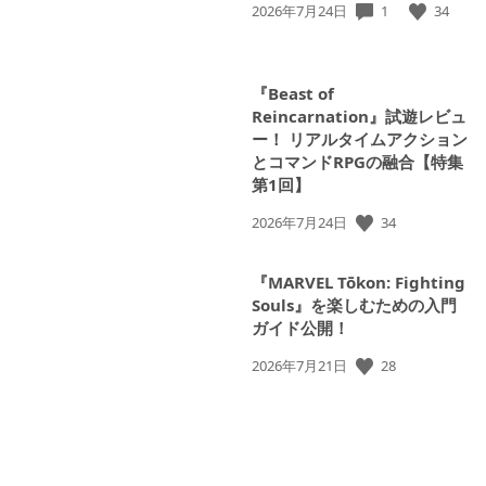
1
34
公
2026年7月24日
開
日:
『Beast of
Reincarnation』試遊レビュ
ー！ リアルタイムアクション
とコマンドRPGの融合【特集
第1回】
34
公
2026年7月24日
開
日:
『MARVEL Tōkon: Fighting
Souls』を楽しむための入門
ガイド公開！
28
公
2026年7月21日
開
日: