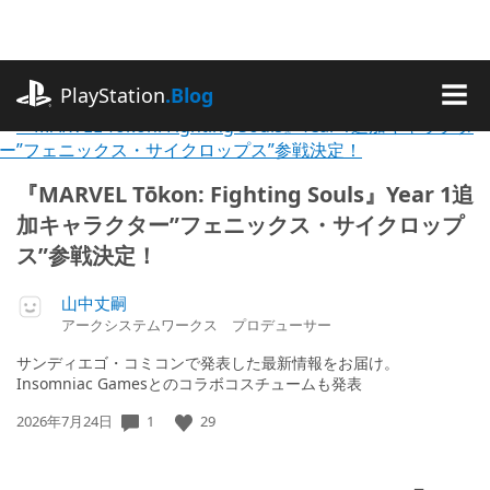
記
事
に
playstation.com
ス
PlayStation
.Blog
キ
MEN
ッ
プ
記
PlayStation.Blog
『MARVEL Tōkon: Fighting Souls』Year 1追
事
日
加キャラクター”フェニックス・サイクロップ
を
ス”参戦決定！
本
読
山中丈嗣
む
語
アークシステムワークス プロデューサー
サンディエゴ・コミコンで発表した最新情報をお届け。
Insomniac Gamesとのコラボコスチュームも発表
1
29
公
2026年7月24日
開
日: