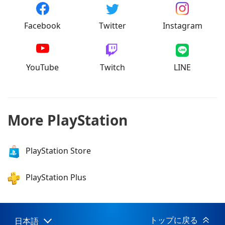
Facebook
Twitter
Instagram
YouTube
Twitch
LINE
More PlayStation
PlayStation Store
PlayStation Plus
トップに戻る
日本語
Select
Current